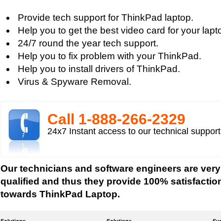
Laptop Maintenance
Provide tech support for ThinkPad laptop.
Laptop Memory
Help you to get the best video card for your lapt
Laptop Memory RAM Upgrade
24/7 round the year tech support.
Laptop Notebook
Help you to fix problem with your ThinkPad.
Laptop Online
Help you to install drivers of ThinkPad.
Laptop Problem
Virus & Spyware Removal.
Laptop Protection
Laptop RAM
Laptop Screen Issues
Call 1-­888-­266-­2329
Laptop Upgrade
24x7 Instant access to our technical suppor
Laptop Video Card
Tips to buy a Mini Laptop
ThinkPad Laptops
Our technicians and software engineers are very
Buying a Laptop Important Considerations
qualified and thus they provide 100% satisfactio
towards ThinkPad Laptop.