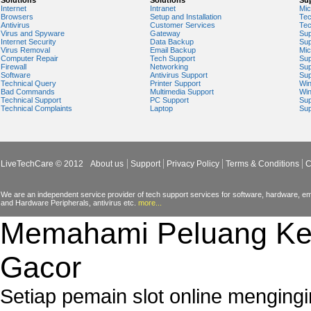
Solutions
Solutions
Su
Internet
Intranet
Mic
Browsers
Setup and Installation
Tec
Antivirus
Customer Services
Tec
Virus and Spyware
Gateway
Sup
Internet Security
Data Backup
Sup
Virus Removal
Email Backup
Mic
Computer Repair
Tech Support
Sup
Firewall
Networking
Sup
Software
Antivirus Support
Sup
Technical Query
Printer Support
Wi
Bad Commands
Multimedia Support
Wi
Technical Support
PC Support
Sup
Technical Complaints
Laptop
Sup
LiveTechCare © 2012
About us
Support
Privacy Policy
Terms & Conditions
C
We are an independent service provider of tech support services for software, hardware, ema
and Hardware Peripherals, antivirus etc.
more...
Memahami Peluang Ke
Gacor
Setiap pemain slot online mengin