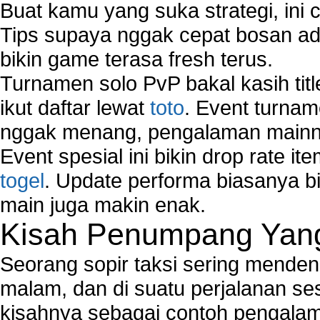
Buat kamu yang suka strategi, ini 
Tips supaya nggak cepat bosan ada
bikin game terasa fresh terus.
Turnamen solo PvP bakal kasih tit
ikut daftar lewat
toto
. Event turnam
nggak menang, pengalaman mainny
Event spesial ini bikin drop rate i
togel
. Update performa biasanya bi
main juga makin enak.
Kisah Penumpang Yang 
Seorang sopir taksi sering mende
malam, dan di suatu perjalanan s
kisahnya sebagai contoh pengalam