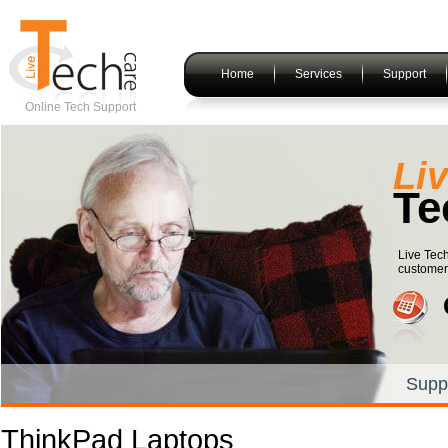
Home
Services
Support
Online Tech Support
Li
Te
Live Tech
customers
Supp
ThinkPad Laptops