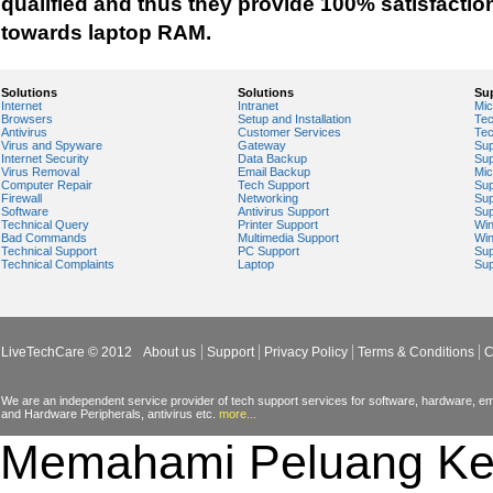
qualified and thus they provide 100% satisfactio
towards laptop RAM.
Solutions
Solutions
Su
Internet
Intranet
Mic
Browsers
Setup and Installation
Tec
Antivirus
Customer Services
Tec
Virus and Spyware
Gateway
Sup
Internet Security
Data Backup
Sup
Virus Removal
Email Backup
Mic
Computer Repair
Tech Support
Sup
Firewall
Networking
Sup
Software
Antivirus Support
Sup
Technical Query
Printer Support
Wi
Bad Commands
Multimedia Support
Wi
Technical Support
PC Support
Sup
Technical Complaints
Laptop
Sup
LiveTechCare © 2012
About us
Support
Privacy Policy
Terms & Conditions
C
We are an independent service provider of tech support services for software, hardware, ema
and Hardware Peripherals, antivirus etc.
more...
Memahami Peluang Ke