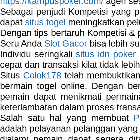
https://kampuspoker.com/
agen ses
Sebagai penjudi Kompetisi yang pi
dapat
situs togel
meningkatkan pe
Dengan tips bertaruh Kompetisi & p
Seru Anda
Slot Gacor
bisa lebih s
Individu seringkali
situs idn poker
cepat dan transaksi kilat tidak lebi
Situs
Colok178
telah membuktikan 
bermain togel online. Dengan ber
pemain dapat menikmati permain
keterlambatan dalam proses transa
Salah satu hal yang membuat
P
adalah pelayanan pelanggan yang 
dialami pemain dapat segera dit