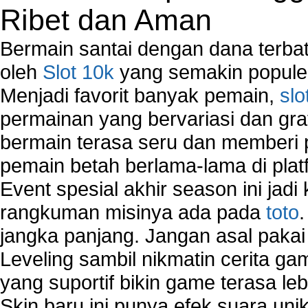
Ribet dan Aman
Bermain santai dengan dana terbata
oleh
Slot 10k
yang semakin populer
Menjadi favorit banyak pemain,
slo
permainan yang bervariasi dan gra
bermain terasa seru dan memberi
pemain betah berlama-lama di platf
Event spesial akhir season ini jadi
rangkuman misinya ada pada
toto
jangka panjang. Jangan asal pakai
Leveling sambil nikmatin cerita gam
yang suportif bikin game terasa le
Skin baru ini punya efek suara uni