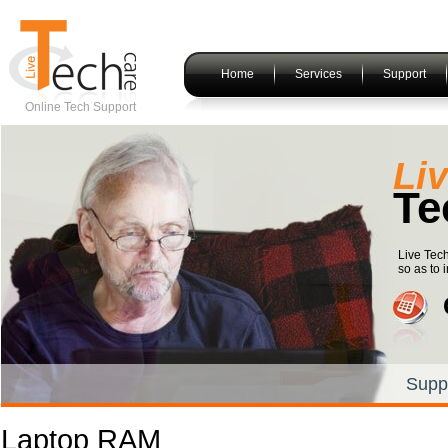
Home
Services
Support
Online Tech Support
Li
Te
Live Tech
so as to i
Supp
Laptop RAM