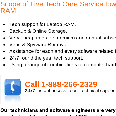
Laptop Hard Drive
Scope of Live Tech Care Service to
Laptop Keyboard
RAM
Laptop Maintenance
Laptop Memory
Tech support for Laptop RAM.
Laptop Memory RAM Upgrade
Backup & Online Storage.
Laptop Notebook
Very cheap rates for premium and annual subscr
Laptop Online
Virus & Spyware Removal.
Laptop Problem
Assistance for each and every software related 
Laptop Protection
24/7 round the year tech support.
Laptop RAM
Using a range of combinations of computer har
Laptop Screen Issues
Laptop Upgrade
Laptop Video Card
Call 1-­888-­266-­2329
Tips to buy a Mini Laptop
24x7 Instant access to our technical suppor
ThinkPad Laptops
Buying a Laptop Important Considerations
Our technicians and software engineers are very