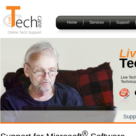
Home
Services
Support
Online Tech Support
Li
Te
Live Tec
Technical
Supp
®