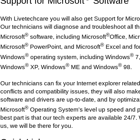
Support for Microsoft
Software
With Livetechcare you will also get Support for Micro
Our technicians will diagnose and troubleshoot all t
®
®
Microsoft
software, including Microsoft
Office, Mic
®
®
Microsoft
PowerPoint, and Microsoft
Excel and for
®
®
Windows
operating system, including Windows
7,
®
®
®
Windows
XP, Windows
ME and Windows
98.
Our technicians can fix your Internet explorer relate
conflicts and compatibility issues, they will also mak
software and drivers are up-to-date, and by optimiza
®
Microsoft
Operating System's level up speed and 
best part is that our tech experts are available 24/
us, we will be there for you.