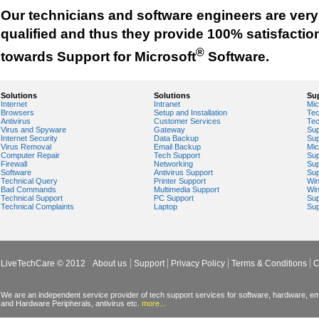
Our technicians and software engineers are very
qualified and thus they provide 100% satisfactio
®
towards Support for Microsoft
Software.
Solutions
Solutions
Su
Internet
Intranet
Mic
Browsers
Setup and Installation
Tec
Antivirus
Customer Services
Tec
Virus and Spyware
Gateway
Sup
Internet Security
Data Backup
Sup
Virus Removal
Email Backup
Mic
Computer Repair
Tech Support
Sup
Firewall
Networking
Sup
Software
Antivirus Support
Sup
Technical Query
Printer Support
Wi
Bad Commands
Multimedia Support
Wi
Technical Support
PC Support
Sup
Technical Complaints
Laptop
Sup
LiveTechCare © 2012
About us
Support
Privacy Policy
Terms & Conditions
C
We are an independent service provider of tech support services for software, hardware, ema
and Hardware Peripherals, antivirus etc.
more...