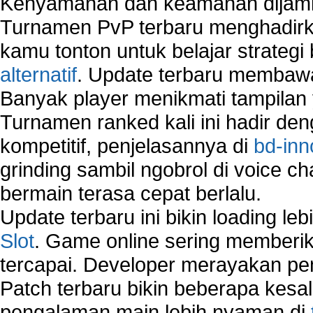
Kenyamanan dan keamanan dijami
Turnamen PvP terbaru menghadirk
kamu tonton untuk belajar strateg
alternatif
. Update terbaru membawa
Banyak player menikmati tampilan 
Turnamen ranked kali ini hadir den
kompetitif, penjelasannya di
bd-inn
grinding sambil ngobrol di voice c
bermain terasa cepat berlalu.
Update terbaru ini bikin loading l
Slot
. Game online sering memberik
tercapai. Developer merayakan p
Patch terbaru bikin beberapa kesal
pengalaman main lebih nyaman di