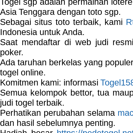
Togel sgp adalah permainan loter
Asia Tenggara dengan toto sgp.
Sebagai situs toto terbaik, kami
R
Indonesia untuk Anda.
Saat mendaftar di web judi resm
poker.
Ada taruhan berkelas yang popule
togel online.
Komitmen kami: informasi
Togel15
Semua kelompok bettor, tua ma
judi togel terbaik.
Perhatikan perubahan selama
mac
dan hasil sebelumnya penting.
Hadiah besar
https://pedetogel.ne