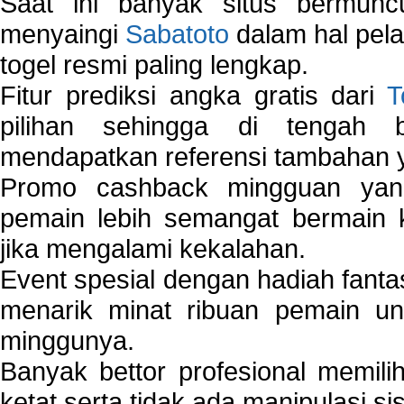
Saat ini banyak situs bermunc
menyaingi
Sabatoto
dalam hal pel
togel resmi paling lengkap.
Fitur prediksi angka gratis dari
T
pilihan sehingga di tengah 
mendapatkan referensi tambahan y
Promo cashback mingguan yan
pemain lebih semangat bermain 
jika mengalami kekalahan.
Event spesial dengan hadiah fantas
menarik minat ribuan pemain unt
minggunya.
Banyak bettor profesional memil
ketat serta tidak ada manipulasi s