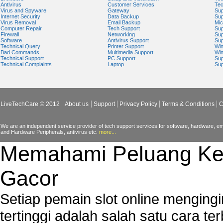
Antivirus
Customer Services
Tec
Virus and Spyware
Gateway
Sup
Internet Security
Data Backup
Sup
Virus Removal
Email Backup
Mic
Computer Repair
Tech Support
Sup
Firewall
Networking
Sup
Software
Antivirus Support
Sup
Technical Query
Printer Support
Wi
Bad Commands
Multimedia Support
Wi
Technical Support
PC Support
Sup
Technical Complaints
Laptop
Sup
LiveTechCare © 2012
About us
Support
Privacy Policy
Terms & Conditions
C
We are an independent service provider of tech support services for software, hardware, ema
and Hardware Peripherals, antivirus etc.
more...
Memahami Peluang Ke
Gacor
Setiap pemain slot online mengin
tertinggi adalah salah satu cara t