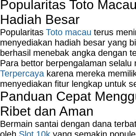
Popularitas Toto Maca
Hadiah Besar
Popularitas
Toto macau
terus meni
menyediakan hadiah besar yang b
berhasil menebak angka dengan te
Para bettor berpengalaman selal
Terpercaya
karena mereka memiliki
menyediakan fitur lengkap untuk s
Panduan Cepat Menggu
Ribet dan Aman
Bermain santai dengan dana terbata
oleh
Slot 10k
yang semakin populer