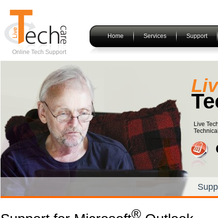
Home
Services
Support
Online Tech Support
Li
Te
Live Tec
Technical
Supp
®