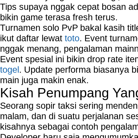
Tips supaya nggak cepat bosan ada
bikin game terasa fresh terus.
Turnamen solo PvP bakal kasih tit
ikut daftar lewat
toto
. Event turnam
nggak menang, pengalaman mainny
Event spesial ini bikin drop rate i
togel
. Update performa biasanya bi
main juga makin enak.
Kisah Penumpang Yang 
Seorang sopir taksi sering mende
malam, dan di suatu perjalanan s
kisahnya sebagai contoh pengalam
Developer baru saja mengumumkan