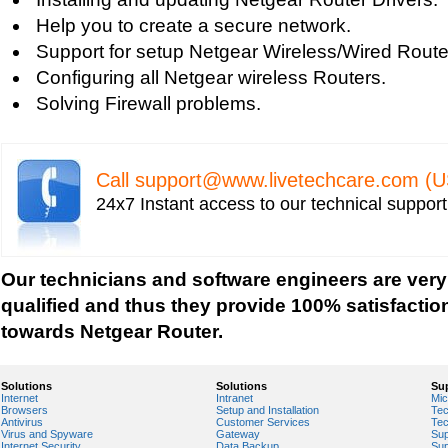
Help you to create a secure network.
Support for setup Netgear Wireless/Wired Route
Configuring all Netgear wireless Routers.
Solving Firewall problems.
Call
support@www.livetechcare.com
(U
24x7 Instant access to our technical suppor
Our technicians and software engineers are very
qualified and thus they provide 100% satisfactio
towards Netgear Router.
Solutions
Solutions
Su
Internet
Intranet
Mic
Browsers
Setup and Installation
Tec
Antivirus
Customer Services
Tec
Virus and Spyware
Gateway
Sup
Internet Security
Data Backup
Sup