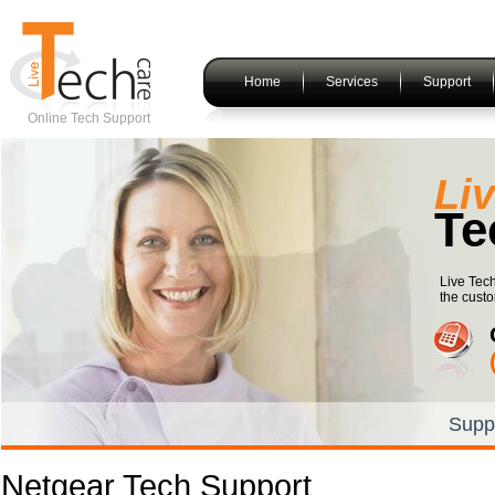
Home
Services
Support
Online Tech Support
Li
Te
Live Tech
the custo
Supp
Netgear Tech Support