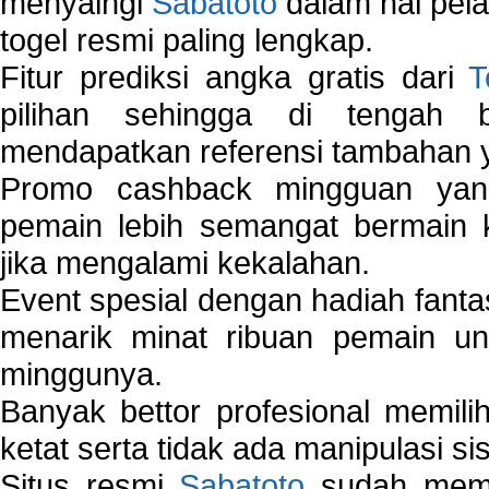
menyaingi
Sabatoto
dalam hal pel
togel resmi paling lengkap.
Fitur prediksi angka gratis dari
T
pilihan sehingga di tengah 
mendapatkan referensi tambahan y
Promo cashback mingguan yan
pemain lebih semangat bermain 
jika mengalami kekalahan.
Event spesial dengan hadiah fantas
menarik minat ribuan pemain unt
minggunya.
Banyak bettor profesional memil
ketat serta tidak ada manipulasi s
Situs resmi
Sabatoto
sudah memili