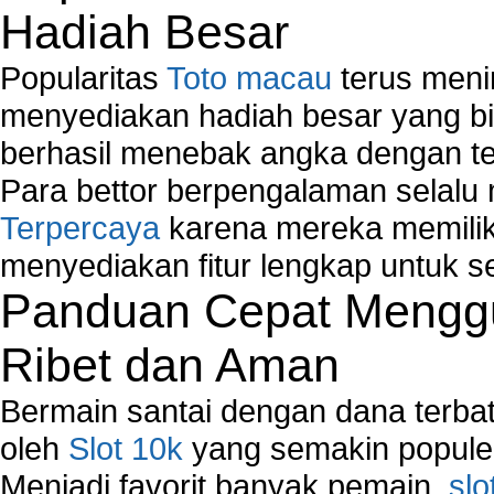
Hadiah Besar
Popularitas
Toto macau
terus meni
menyediakan hadiah besar yang b
berhasil menebak angka dengan te
Para bettor berpengalaman selal
Terpercaya
karena mereka memiliki
menyediakan fitur lengkap untuk s
Panduan Cepat Menggu
Ribet dan Aman
Bermain santai dengan dana terbata
oleh
Slot 10k
yang semakin populer
Menjadi favorit banyak pemain,
slo