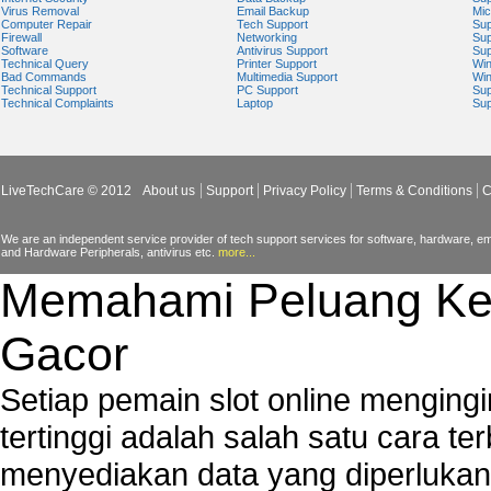
Virus Removal
Email Backup
Mic
Computer Repair
Tech Support
Sup
Firewall
Networking
Sup
Software
Antivirus Support
Sup
Technical Query
Printer Support
Wi
Bad Commands
Multimedia Support
Wi
Technical Support
PC Support
Sup
Technical Complaints
Laptop
Sup
LiveTechCare © 2012
About us
Support
Privacy Policy
Terms & Conditions
C
We are an independent service provider of tech support services for software, hardware, ema
and Hardware Peripherals, antivirus etc.
more...
Memahami Peluang Ke
Gacor
Setiap pemain slot online mengin
tertinggi adalah salah satu cara t
menyediakan data yang diperluka