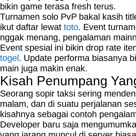
bikin game terasa fresh terus.
Turnamen solo PvP bakal kasih tit
ikut daftar lewat
toto
. Event turnam
nggak menang, pengalaman mainny
Event spesial ini bikin drop rate i
togel
. Update performa biasanya bi
main juga makin enak.
Kisah Penumpang Yang 
Seorang sopir taksi sering mende
malam, dan di suatu perjalanan s
kisahnya sebagai contoh pengalam
Developer baru saja mengumumkan
yang jarang muncul di server biasa