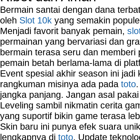
Bermain santai dengan dana terbata
oleh
Slot 10k
yang semakin populer
Menjadi favorit banyak pemain,
slo
permainan yang bervariasi dan gra
bermain terasa seru dan memberi
pemain betah berlama-lama di platf
Event spesial akhir season ini jadi
rangkuman misinya ada pada
toto
jangka panjang. Jangan asal pakai
Leveling sambil nikmatin cerita gam
yang suportif bikin game terasa le
Skin baru ini punya efek suara uni
lengkapnya di
toto
. Update teknolo