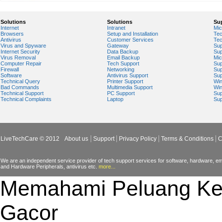
Solutions
Solutions
Su
Internet
Intranet
Mic
Browsers
Setup and Installation
Tec
Antivirus
Customer Services
Tec
Virus and Spyware
Gateway
Sup
Internet Security
Data Backup
Sup
Virus Removal
Email Backup
Mic
Computer Repair
Tech Support
Sup
Firewall
Networking
Sup
Software
Antivirus Support
Sup
Technical Query
Printer Support
Wi
Bad Commands
Multimedia Support
Wi
Technical Support
PC Support
Sup
Technical Complaints
Laptop
Sup
LiveTechCare © 2012
About us
Support
Privacy Policy
Terms & Conditions
C
We are an independent service provider of tech support services for software, hardware, ema
and Hardware Peripherals, antivirus etc.
more...
Memahami Peluang Ke
Gacor