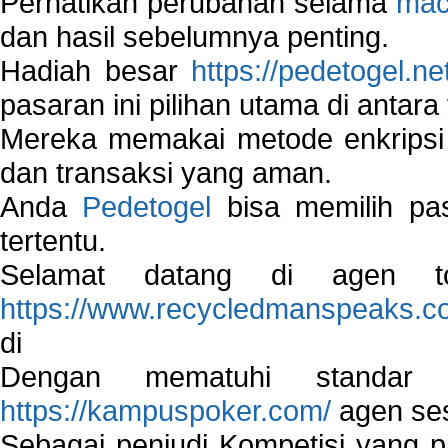
Perhatikan perubahan selama
mac
dan hasil sebelumnya penting.
Hadiah besar
https://pedetogel.ne
pasaran ini pilihan utama di antara 
Mereka memakai metode enkripsi
dan transaksi yang aman.
Anda
Pedetogel
bisa memilih pas
tertentu.
Selamat datang di agen to
https://www.recycledmanspeaks.c
di
Dengan mematuhi standar 
https://kampuspoker.com/
agen ses
Sebagai penjudi Kompetisi yang pi