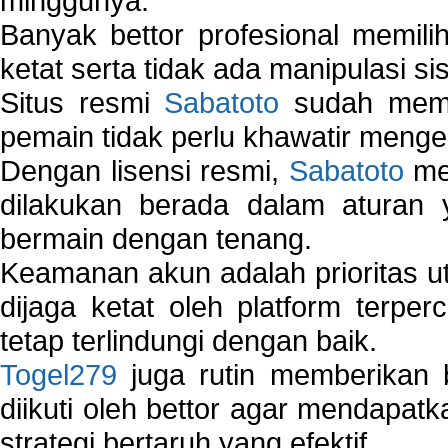
minggunya.
Banyak bettor profesional memil
ketat serta tidak ada manipulasi s
Situs resmi
Sabatoto
sudah memili
pemain tidak perlu khawatir mengen
Dengan lisensi resmi,
Sabatoto
mem
dilakukan berada dalam aturan
bermain dengan tenang.
Keamanan akun adalah prioritas ut
dijaga ketat oleh platform terper
tetap terlindungi dengan baik.
Togel279
juga rutin memberikan b
diikuti oleh bettor agar mendapa
strategi bertaruh yang efektif.