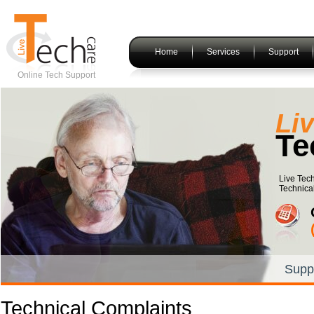
Home
Services
Support
Online Tech Support
Li
Te
Live Tec
Technical
Supp
Technical Complaints