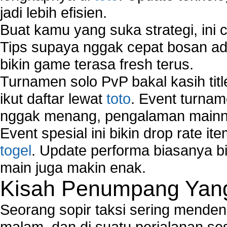
jadi lebih efisien.
Buat kamu yang suka strategi, ini 
Tips supaya nggak cepat bosan ada
bikin game terasa fresh terus.
Turnamen solo PvP bakal kasih tit
ikut daftar lewat
toto
. Event turnam
nggak menang, pengalaman mainny
Event spesial ini bikin drop rate i
togel
. Update performa biasanya bi
main juga makin enak.
Kisah Penumpang Yang 
Seorang sopir taksi sering mende
malam, dan di suatu perjalanan s