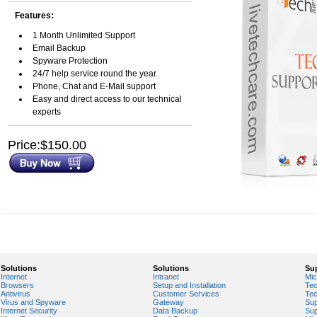
Features:
1 Month Unlimited Support
Email Backup
Spyware Protection
24/7 help service round the year.
Phone, Chat and E-Mail support
Easy and direct access to our technical
experts
Price:$150.00
Solutions
Solutions
Su
Internet
Intranet
Mic
Browsers
Setup and Installation
Tec
Antivirus
Customer Services
Tec
Virus and Spyware
Gateway
Sup
Internet Security
Data Backup
Sup