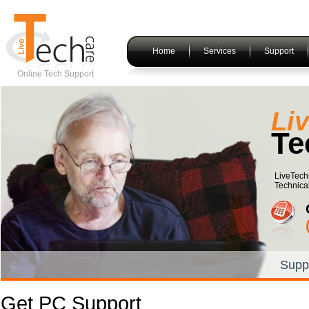
Home
Services
Support
Online Tech Support
Li
Te
LiveTech
Technical
Supp
Get PC Support