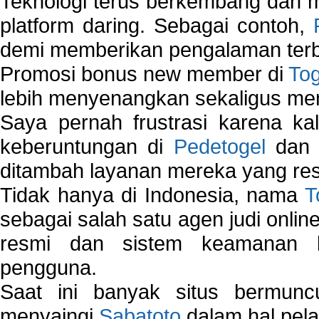
Teknologi terus berkembang dan m
platform daring. Sebagai contoh,
demi memberikan pengalaman terb
Promosi bonus new member di
To
lebih menyenangkan sekaligus me
Saya pernah frustrasi karena kal
keberuntungan di
Pedetogel
dan p
ditambah layanan mereka yang resp
Tidak hanya di Indonesia, nama
T
sebagai salah satu agen judi onlin
resmi dan sistem keamanan b
pengguna.
Saat ini banyak situs bermunc
menyaingi
Sabatoto
dalam hal pel