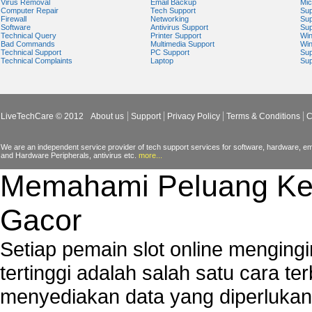
Virus Removal
Email Backup
Mic
Computer Repair
Tech Support
Sup
Firewall
Networking
Sup
Software
Antivirus Support
Sup
Technical Query
Printer Support
Wi
Bad Commands
Multimedia Support
Wi
Technical Support
PC Support
Sup
Technical Complaints
Laptop
Sup
LiveTechCare © 2012
About us
Support
Privacy Policy
Terms & Conditions
C
We are an independent service provider of tech support services for software, hardware, ema
and Hardware Peripherals, antivirus etc.
more...
Memahami Peluang Ke
Gacor
Setiap pemain slot online mengin
tertinggi adalah salah satu cara t
menyediakan data yang diperluka