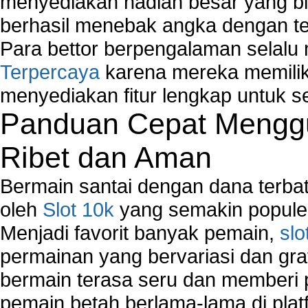
menyediakan hadiah besar yang b
berhasil menebak angka dengan te
Para bettor berpengalaman selal
Terpercaya
karena mereka memiliki
menyediakan fitur lengkap untuk s
Panduan Cepat Menggu
Ribet dan Aman
Bermain santai dengan dana terbata
oleh
Slot 10k
yang semakin populer
Menjadi favorit banyak pemain,
slo
permainan yang bervariasi dan gra
bermain terasa seru dan memberi
pemain betah berlama-lama di platf