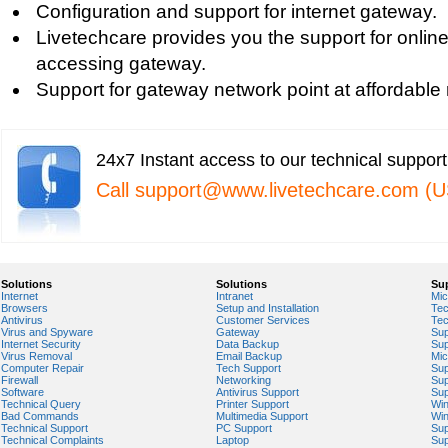
Configuration and support for internet gateway.
Livetechcare provides you the support for online
accessing gateway.
Support for gateway network point at affordable 
24x7 Instant access to our technical suppor
Call
support@www.livetechcare.com
(U
Solutions
Solutions
Su
Internet
Intranet
Mic
Browsers
Setup and Installation
Tec
Antivirus
Customer Services
Tec
Virus and Spyware
Gateway
Sup
Internet Security
Data Backup
Sup
Virus Removal
Email Backup
Mic
Computer Repair
Tech Support
Sup
Firewall
Networking
Sup
Software
Antivirus Support
Sup
Technical Query
Printer Support
Wi
Bad Commands
Multimedia Support
Wi
Technical Support
PC Support
Sup
Technical Complaints
Laptop
Sup