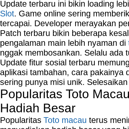
Update terbaru ini bikin loading l
Slot
. Game online sering memberik
tercapai. Developer merayakan p
Patch terbaru bikin beberapa kesal
pengalaman main lebih nyaman di
nggak membosankan. Selalu ada tu
Update fitur sosial terbaru memun
aplikasi tambahan, cara pakainya 
sering punya misi unik. Selesaika
Popularitas Toto Maca
Hadiah Besar
Popularitas
Toto macau
terus meni