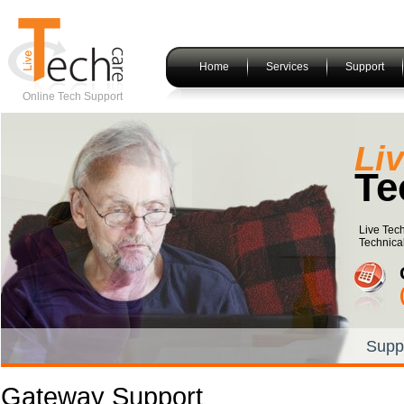
Home
Services
Support
Online Tech Support
Li
Te
Live Tec
Technical
Supp
Gateway Support