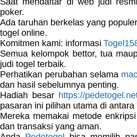
Saat mendaftar di web judi resm
poker.
Ada taruhan berkelas yang popule
togel online.
Komitmen kami: informasi
Togel15
Semua kelompok bettor, tua ma
judi togel terbaik.
Perhatikan perubahan selama
mac
dan hasil sebelumnya penting.
Hadiah besar
https://pedetogel.ne
pasaran ini pilihan utama di antara 
Mereka memakai metode enkripsi
dan transaksi yang aman.
Anda
Pedetogel
bisa memilih pas