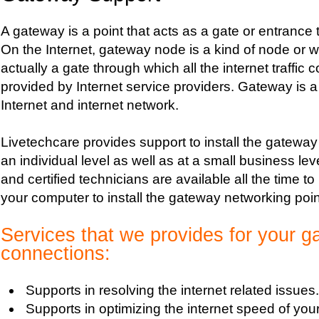
A gateway is a point that acts as a gate or entrance
On the Internet, gateway node is a kind of node or we
actually a gate through which all the internet traffic 
provided by Internet service providers. Gateway is
Internet and internet network.
Livetechcare provides support to install the gateway
an individual level as well as at a small business leve
and certified technicians are available all the time to
your computer to install the gateway networking poin
Services that we provides for your 
connections:
Supports in resolving the internet related issues.
Supports in optimizing the internet speed of you