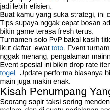
jadi lebih efisien.
Buat kamu yang suka strategi, ini 
Tips supaya nggak cepat bosan ada
bikin game terasa fresh terus.
Turnamen solo PvP bakal kasih tit
ikut daftar lewat
toto
. Event turnam
nggak menang, pengalaman mainny
Event spesial ini bikin drop rate i
togel
. Update performa biasanya bi
main juga makin enak.
Kisah Penumpang Yang 
Seorang sopir taksi sering mende
malam, dan di suatu perjalanan s