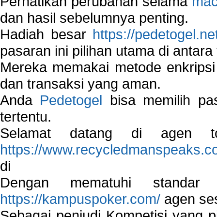
Perhatikan perubahan selama
mac
dan hasil sebelumnya penting.
Hadiah besar
https://pedetogel.ne
pasaran ini pilihan utama di antara 
Mereka memakai metode enkripsi
dan transaksi yang aman.
Anda
Pedetogel
bisa memilih pas
tertentu.
Selamat datang di agen to
https://www.recycledmanspeaks.c
di
Dengan mematuhi standar 
https://kampuspoker.com/
agen ses
Sebagai penjudi Kompetisi yang pi