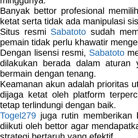
minggunya.
Banyak bettor profesional memil
ketat serta tidak ada manipulasi s
Situs resmi
Sabatoto
sudah memili
pemain tidak perlu khawatir mengen
Dengan lisensi resmi,
Sabatoto
mem
dilakukan berada dalam aturan
bermain dengan tenang.
Keamanan akun adalah prioritas ut
dijaga ketat oleh platform terper
tetap terlindungi dengan baik.
Togel279
juga rutin memberikan b
diikuti oleh bettor agar mendapa
strategi bertaruh yang efektif.