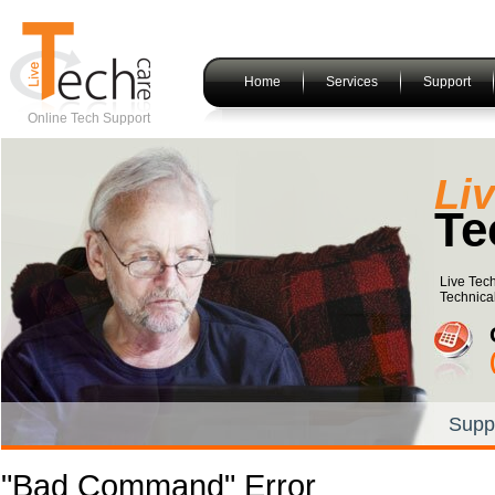
Home
Services
Support
Online Tech Support
Li
Te
Live Tec
Technical
Supp
"Bad Command" Error