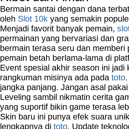
Bermain santai dengan dana terbata
oleh
Slot 10k
yang semakin populer
Menjadi favorit banyak pemain,
slo
permainan yang bervariasi dan gra
bermain terasa seru dan memberi
pemain betah berlama-lama di platf
Event spesial akhir season ini jadi
rangkuman misinya ada pada
toto
jangka panjang. Jangan asal pakai
Leveling sambil nikmatin cerita gam
yang suportif bikin game terasa le
Skin baru ini punya efek suara uni
lengkapnya di
toto
. Update teknolo