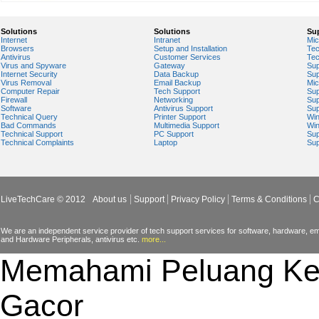
Solutions
Solutions
Su
Internet
Intranet
Mic
Browsers
Setup and Installation
Tec
Antivirus
Customer Services
Tec
Virus and Spyware
Gateway
Sup
Internet Security
Data Backup
Sup
Virus Removal
Email Backup
Mic
Computer Repair
Tech Support
Sup
Firewall
Networking
Sup
Software
Antivirus Support
Sup
Technical Query
Printer Support
Wi
Bad Commands
Multimedia Support
Wi
Technical Support
PC Support
Sup
Technical Complaints
Laptop
Sup
LiveTechCare © 2012
About us
Support
Privacy Policy
Terms & Conditions
C
We are an independent service provider of tech support services for software, hardware, ema
and Hardware Peripherals, antivirus etc.
more...
Memahami Peluang Ke
Gacor