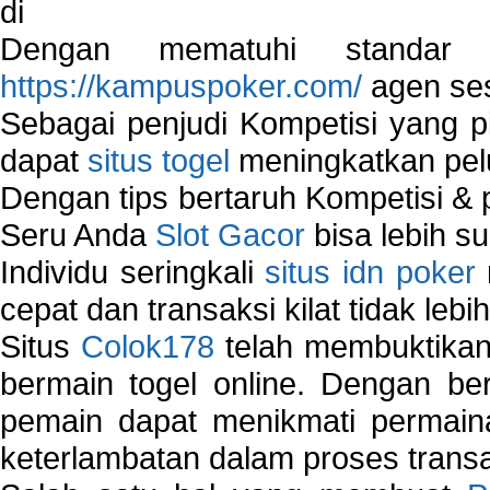
di
Dengan mematuhi standar 
https://kampuspoker.com/
agen ses
Sebagai penjudi Kompetisi yang pi
dapat
situs togel
meningkatkan pe
Dengan tips bertaruh Kompetisi & p
Seru Anda
Slot Gacor
bisa lebih s
Individu seringkali
situs idn poker
cepat dan transaksi kilat tidak lebi
Situs
Colok178
telah membuktikan 
bermain togel online. Dengan ber
pemain dapat menikmati permain
keterlambatan dalam proses transa