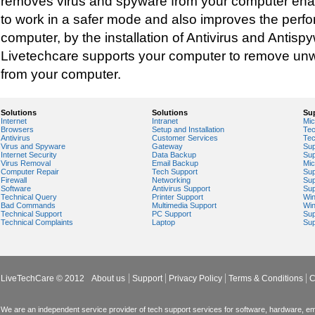
removes virus and spyware from your computer ena
to work in a safer mode and also improves the perf
computer, by the installation of Antivirus and Antisp
Livetechcare supports your computer to remove un
from your computer.
Solutions
Solutions
Su
Internet
Intranet
Mic
Browsers
Setup and Installation
Tec
Antivirus
Customer Services
Tec
Virus and Spyware
Gateway
Sup
Internet Security
Data Backup
Sup
Virus Removal
Email Backup
Mic
Computer Repair
Tech Support
Sup
Firewall
Networking
Sup
Software
Antivirus Support
Sup
Technical Query
Printer Support
Wi
Bad Commands
Multimedia Support
Wi
Technical Support
PC Support
Sup
Technical Complaints
Laptop
Sup
LiveTechCare © 2012
About us
Support
Privacy Policy
Terms & Conditions
C
We are an independent service provider of tech support services for software, hardware, ema