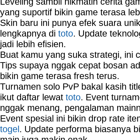
Leveling sambil nikmatin cerita gam
yang suportif bikin game terasa le
Skin baru ini punya efek suara uni
lengkapnya di
toto
. Update teknolo
jadi lebih efisien.
Buat kamu yang suka strategi, ini 
Tips supaya nggak cepat bosan ada
bikin game terasa fresh terus.
Turnamen solo PvP bakal kasih tit
ikut daftar lewat
toto
. Event turnam
nggak menang, pengalaman mainny
Event spesial ini bikin drop rate i
togel
. Update performa biasanya bi
main juga makin enak.