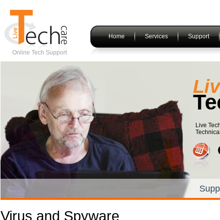
Home
Services
Support
Online Tech Support
Li
Te
Live Tec
Technical
Supp
Virus and Spyware