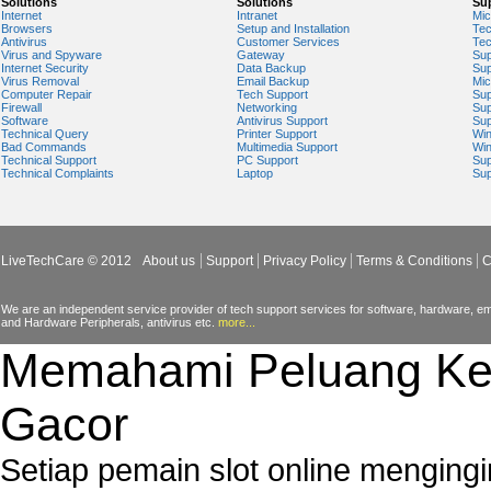
Solutions
Solutions
Su
Internet
Intranet
Mic
Browsers
Setup and Installation
Tec
Antivirus
Customer Services
Tec
Virus and Spyware
Gateway
Sup
Internet Security
Data Backup
Sup
Virus Removal
Email Backup
Mic
Computer Repair
Tech Support
Sup
Firewall
Networking
Sup
Software
Antivirus Support
Sup
Technical Query
Printer Support
Wi
Bad Commands
Multimedia Support
Wi
Technical Support
PC Support
Sup
Technical Complaints
Laptop
Sup
LiveTechCare © 2012
About us
Support
Privacy Policy
Terms & Conditions
C
We are an independent service provider of tech support services for software, hardware, ema
and Hardware Peripherals, antivirus etc.
more...
Memahami Peluang Ke
Gacor
Setiap pemain slot online mengin