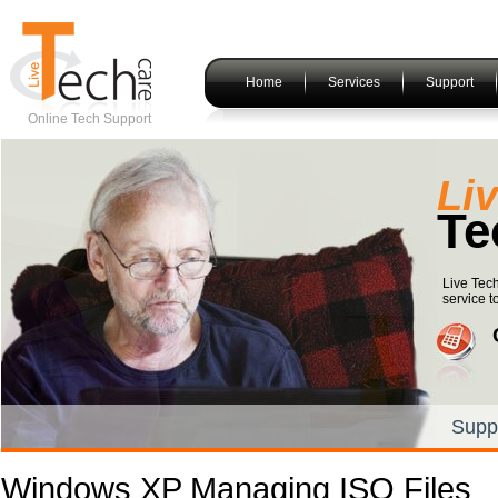
Home
Services
Support
Online Tech Support
Li
Te
Live Tech
service t
Supp
Windows XP Managing ISO Files