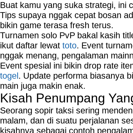
Buat kamu yang suka strategi, ini 
Tips supaya nggak cepat bosan ada
bikin game terasa fresh terus.
Turnamen solo PvP bakal kasih tit
ikut daftar lewat
toto
. Event turnam
nggak menang, pengalaman mainny
Event spesial ini bikin drop rate i
togel
. Update performa biasanya bi
main juga makin enak.
Kisah Penumpang Yang 
Seorang sopir taksi sering mende
malam, dan di suatu perjalanan s
kisahnya sebagai contoh pengalam