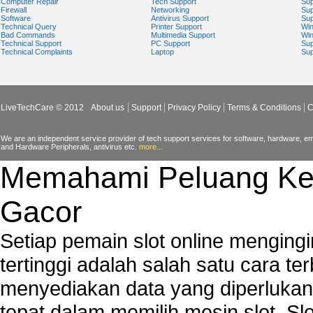
Computer Repair
Tech Support
Sup
Firewall
Networking
Sup
Software
Antivirus Support
Sup
Technical Query
Printer Support
Wi
Bad Commands
Multimedia Support
Wi
Technical Support
PC Support
Sup
Technical Complaints
Laptop
Sup
LiveTechCare © 2012
About us
Support
Privacy Policy
Terms & Conditions
C
We are an independent service provider of tech support services for software, hardware, ema
and Hardware Peripherals, antivirus etc.
more...
Memahami Peluang Ke
Gacor
Setiap pemain slot online mengin
tertinggi adalah salah satu cara t
menyediakan data yang diperluka
tepat dalam memilih mesin slot. S