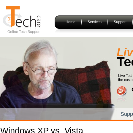
Home
Services
Support
Online Tech Support
Li
Te
Live Tec
the custo
Supp
Windows XP vs. Vista