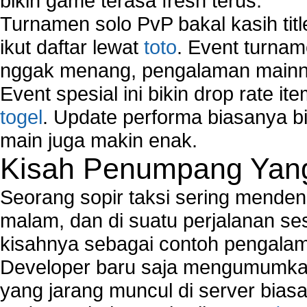
bikin game terasa fresh terus.
Turnamen solo PvP bakal kasih tit
ikut daftar lewat
toto
. Event turnam
nggak menang, pengalaman mainny
Event spesial ini bikin drop rate i
togel
. Update performa biasanya bi
main juga makin enak.
Kisah Penumpang Yang 
Seorang sopir taksi sering mende
malam, dan di suatu perjalanan s
kisahnya sebagai contoh pengalam
Developer baru saja mengumumkan
yang jarang muncul di server biasa