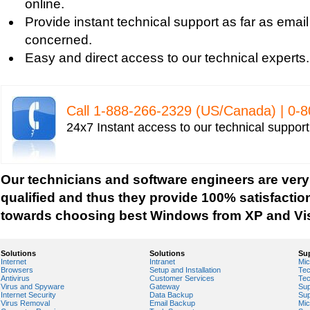
online.
Provide instant technical support as far as email
concerned.
Easy and direct access to our technical experts.
Call 1-­888-­266-­2329 (US/Canada) | 0-­
24x7 Instant access to our technical suppor
Our technicians and software engineers are very
qualified and thus they provide 100% satisfactio
towards choosing best Windows from XP and Vis
Solutions
Solutions
Su
Internet
Intranet
Mic
Browsers
Setup and Installation
Tec
Antivirus
Customer Services
Tec
Virus and Spyware
Gateway
Sup
Internet Security
Data Backup
Sup
Virus Removal
Email Backup
Mic