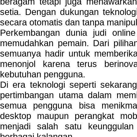
beragam tetapi juga menawarkan
setia. Dengan dukungan teknologi
secara otomatis dan tanpa manipul
Perkembangan dunia judi onlin
memudahkan pemain. Dari pilihan 
semuanya hadir untuk memberikan
menonjol karena terus berinov
kebutuhan pengguna.
Di era teknologi seperti sekara
pertimbangan utama dalam memil
semua pengguna bisa menikmat
desktop maupun perangkat mobi
menjadi salah satu keunggulan
berbagai kalangan.