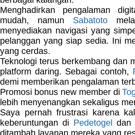
Menghadirkan pengalaman digi
mudah, namun
Sabatoto
melak
menyediakan navigasi yang simpel
pelanggan yang siap sedia. Ini m
yang cerdas.
Teknologi terus berkembang dan m
platform daring. Sebagai contoh,
demi memberikan pengalaman terb
Promosi bonus new member di
To
lebih menyenangkan sekaligus me
Saya pernah frustrasi karena kal
keberuntungan di
Pedetogel
dan p
ditambah layanan mereka yang resp