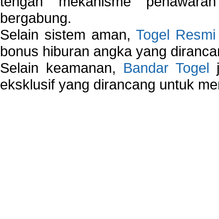
tengah mekanisme penawaran
bergabung.
Selain sistem aman,
Togel Resmi
bonus hiburan angka yang dirancan
Selain keamanan,
Bandar Togel
j
eksklusif yang dirancang untuk m