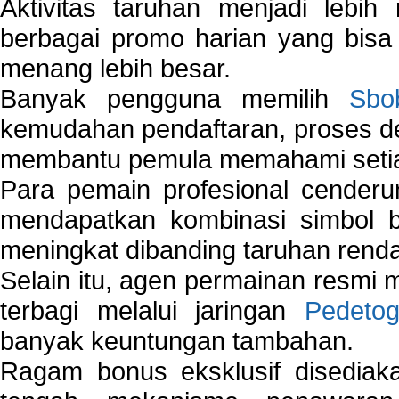
Aktivitas taruhan menjadi lebih
berbagai promo harian yang bis
menang lebih besar.
Banyak pengguna memilih
Sbo
kemudahan pendaftaran, proses de
membantu pemula memahami setiap 
Para pemain profesional cender
mendapatkan kombinasi simbol be
meningkat dibanding taruhan renda
Selain itu, agen permainan resmi
terbagi melalui jaringan
Pedetog
banyak keuntungan tambahan.
Ragam bonus eksklusif disedia