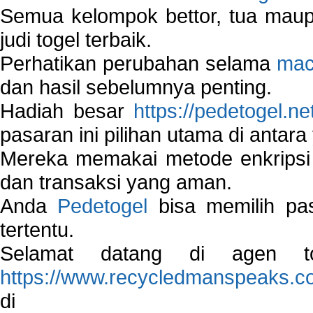
Semua kelompok bettor, tua ma
judi togel terbaik.
Perhatikan perubahan selama
mac
dan hasil sebelumnya penting.
Hadiah besar
https://pedetogel.ne
pasaran ini pilihan utama di antara 
Mereka memakai metode enkripsi
dan transaksi yang aman.
Anda
Pedetogel
bisa memilih pas
tertentu.
Selamat datang di agen to
https://www.recycledmanspeaks.c
di