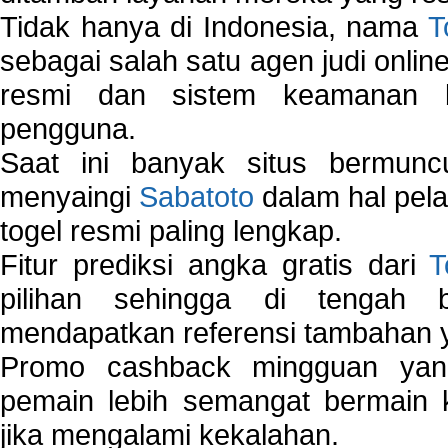
Tidak hanya di Indonesia, nama
T
sebagai salah satu agen judi onlin
resmi dan sistem keamanan b
pengguna.
Saat ini banyak situs bermunc
menyaingi
Sabatoto
dalam hal pel
togel resmi paling lengkap.
Fitur prediksi angka gratis dari
T
pilihan sehingga di tengah 
mendapatkan referensi tambahan y
Promo cashback mingguan yan
pemain lebih semangat bermain 
jika mengalami kekalahan.