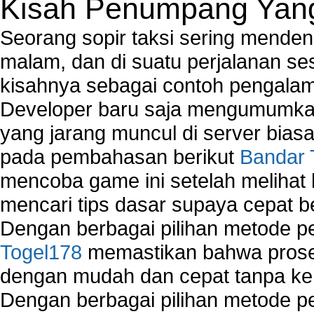
Kisah Penumpang Yang 
Seorang sopir taksi sering mende
malam, dan di suatu perjalanan s
kisahnya sebagai contoh pengalam
Developer baru saja mengumumkan
yang jarang muncul di server biasa
pada pembahasan berikut
Bandar 
mencoba game ini setelah melihat
mencari tips dasar supaya cepat b
Dengan berbagai pilihan metode 
Togel178
memastikan bahwa proses
dengan mudah dan cepat tanpa ke
Dengan berbagai pilihan metode 