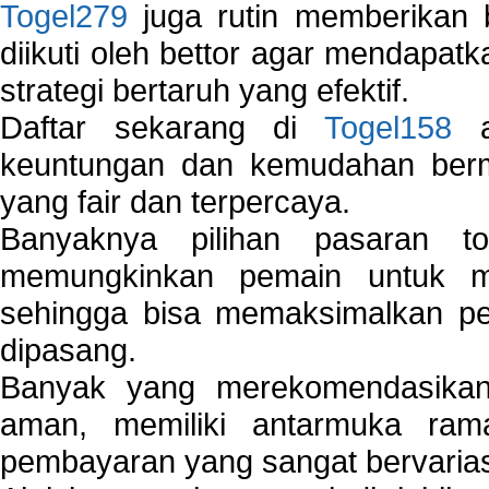
Togel279
juga rutin memberikan b
diikuti oleh bettor agar mendapa
strategi bertaruh yang efektif.
Daftar sekarang di
Togel158
a
keuntungan dan kemudahan berma
yang fair dan terpercaya.
Banyaknya pilihan pasaran 
memungkinkan pemain untuk mem
sehingga bisa memaksimalkan pe
dipasang.
Banyak yang merekomendasik
aman, memiliki antarmuka ra
pembayaran yang sangat bervarias