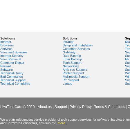
Solutions
Solutions
Su
Internet
Intranet
Mic
Browsers
Setup and Installation
Tec
Antivirus
Customer Services
Tec
Virus and Spyware
Gateway
Sup
Internet Security
Data Backup
Sup
Virus Removal
Email Backup
Mic
Computer Repair
Tech Support
Sup
Firewall
Networking
Sup
Software
Antivirus Support
Sup
Technical Query
Printer Support
Wi
Bad Commands
Multimedia Support
Wi
Technical Support
PC Support
Sup
Technical Complaints
Laptop
Sup
LiveTechCare © 2010
About us
Support
Privacy Policy
Terms & Conditions
C
We are an independent service provider of tech support services for software, hardware, ema
and Hardware Peripherals, antivirus etc.
more...