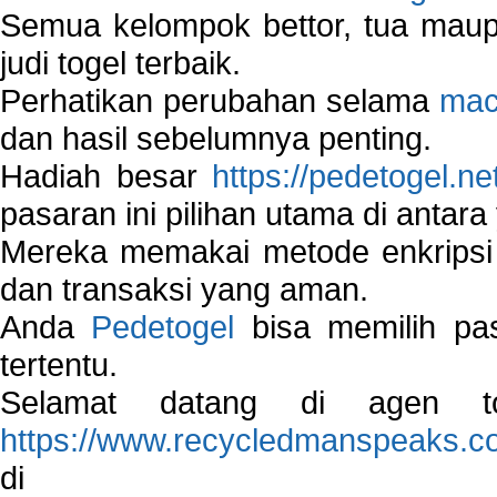
Semua kelompok bettor, tua ma
judi togel terbaik.
Perhatikan perubahan selama
mac
dan hasil sebelumnya penting.
Hadiah besar
https://pedetogel.ne
pasaran ini pilihan utama di antara 
Mereka memakai metode enkripsi
dan transaksi yang aman.
Anda
Pedetogel
bisa memilih pas
tertentu.
Selamat datang di agen to
https://www.recycledmanspeaks.c
di