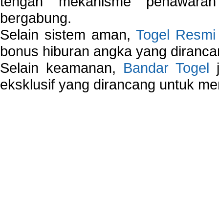
tengah mekanisme penawaran
bergabung.
Selain sistem aman,
Togel Resmi
bonus hiburan angka yang dirancan
Selain keamanan,
Bandar Togel
j
eksklusif yang dirancang untuk m