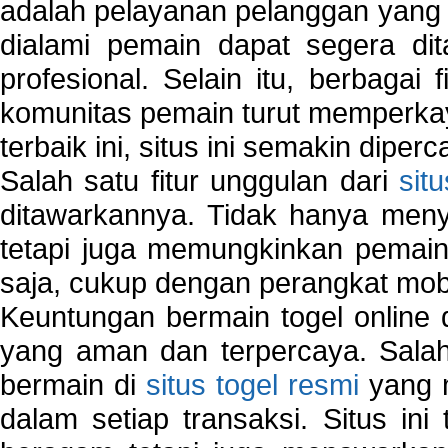
adalah pelayanan pelanggan yang 
dialami pemain dapat segera dit
profesional. Selain itu, berbagai
komunitas pemain turut memperka
terbaik ini, situs ini semakin diper
Salah satu fitur unggulan dari
sit
ditawarkannya. Tidak hanya menye
tetapi juga memungkinkan pemain
saja, cukup dengan perangkat mob
Keuntungan bermain togel online 
yang aman dan terpercaya. Salah
bermain di
situs togel resmi
yang m
dalam setiap transaksi. Situs in