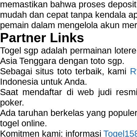
memastikan bahwa proses deposit 
mudah dan cepat tanpa kendala 
pemain dalam mengelola akun mer
Partner Links
Togel sgp adalah permainan loter
Asia Tenggara dengan toto sgp.
Sebagai situs toto terbaik, kami
R
Indonesia untuk Anda.
Saat mendaftar di web judi resm
poker.
Ada taruhan berkelas yang popule
togel online.
Komitmen kami: informasi
Togel15