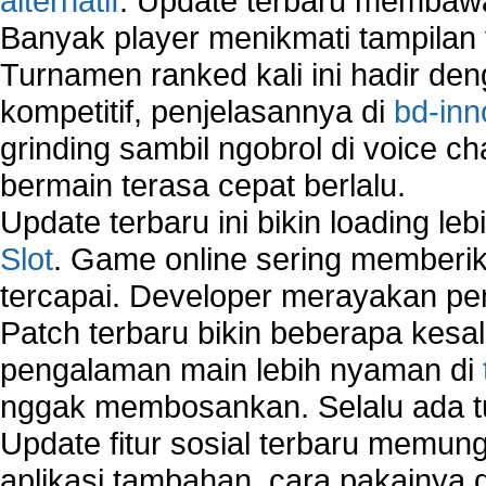
alternatif
. Update terbaru membawa
Banyak player menikmati tampilan 
Turnamen ranked kali ini hadir den
kompetitif, penjelasannya di
bd-inn
grinding sambil ngobrol di voice c
bermain terasa cepat berlalu.
Update terbaru ini bikin loading l
Slot
. Game online sering memberik
tercapai. Developer merayakan p
Patch terbaru bikin beberapa kesal
pengalaman main lebih nyaman di
nggak membosankan. Selalu ada tu
Update fitur sosial terbaru memun
aplikasi tambahan, cara pakainya 