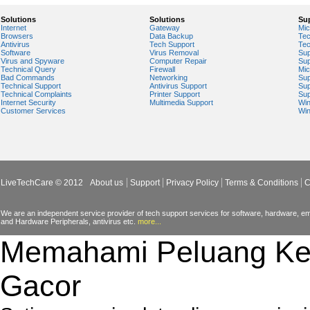
Solutions
Solutions
Su
Internet
Gateway
Mic
Browsers
Data Backup
Tec
Antivirus
Tech Support
Tec
Software
Virus Removal
Sup
Virus and Spyware
Computer Repair
Sup
Technical Query
Firewall
Mic
Bad Commands
Networking
Sup
Technical Support
Antivirus Support
Sup
Technical Complaints
Printer Support
Sup
Internet Security
Multimedia Support
Wi
Customer Services
Wi
LiveTechCare © 2012
About us
Support
Privacy Policy
Terms & Conditions
C
We are an independent service provider of tech support services for software, hardware, ema
and Hardware Peripherals, antivirus etc.
more...
Memahami Peluang Ke
Gacor