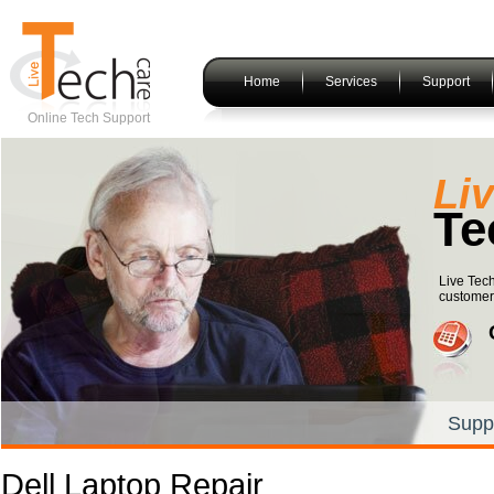
Home
Services
Support
Online Tech Support
Li
Te
Live Tech
customers
Supp
Dell Laptop Repair