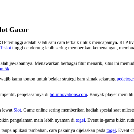
ot Gacor
RTP tertinggi adalah salah satu cara terbaik untuk mencapainya. RTP 
P slot
tinggi cenderung lebih sering memberikan kemenangan, membuat
 adalah jawabannya. Menawarkan berbagai fitur menarik, situs ini mem
po 5k
.
ajib kamu tonton untuk belajar strategi baru simak sekarang
pedetogel
mpetitif, penjelasannya di
bd-innovations.com
. Banyak player memilih 
n lewat
Slot
. Game online sering memberikan hadiah spesial saat miles
n bikin pengalaman main lebih nyaman di
togel
. Event in-game bikin rut
 tanpa aplikasi tambahan, cara pakainya dijelaskan pada
togel
. Event c