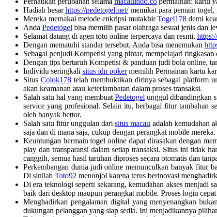
Perhatikan perubahan selama
macauindo.co
permainan: kartu y
Hadiah besar
https://pedetogel.net/
memikat para pemain togel, m
Mereka memakai metode enkripsi mutakhir
Togel178
demi keam
Anda
Pedetogel
bisa memilih pasar olahraga sesuai jenis dan lev
Selamat datang di agen toto online terpercaya dan resmi,
https
Dengan mematuhi standar tersebut, Anda bisa menemukan
htt
Sebagai penjudi Kompetisi yang pintar, mempelajari ringkasan 
Dengan tips bertaruh Kompetisi & panduan judi bola online, t
Individu seringkali
situs idn poker
memilih Permainan kartu karen
Situs
Colok178
telah membuktikan dirinya sebagai platform u
akan keamanan atau keterlambatan dalam proses transaksi.
Salah satu hal yang membuat
Pedetogel
unggul dibandingkan si
service yang profesional. Selain itu, berbagai fitur tambahan
oleh banyak bettor.
Salah satu fitur unggulan dari
situs macau
adalah kemudahan aks
saja dan di mana saja, cukup dengan perangkat mobile mereka.
Keuntungan bermain togel online dapat dirasakan dengan memi
play dan transparansi dalam setiap transaksi. Situs ini tid
canggih, semua hasil taruhan diproses secara otomatis dan tanp
Perkembangan dunia judi online memunculkan banyak fitur ba
Di sinilah
Toto92
menonjol karena terus berinovasi menghadirk
Di era teknologi seperti sekarang, kemudahan akses menjadi s
baik dari desktop maupun perangkat mobile. Proses login cepat
Menghadirkan pengalaman digital yang menyenangkan buka
dukungan pelanggan yang siap sedia. Ini menjadikannya piliha