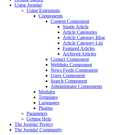
Using Joomla!
Using Extensions
Components
Content Component
Single Article
Article Categories
Article Category Blog
Article Category List
Featured Articles
Archived Articles
Contact Component
Weblinks Component
News Feeds Component
Users Component
Search Component
Administrator Components
Modules
Templates
Languages
Plugins
Parameters
Getting Help
The Joomla! Project
The Joomla! Community