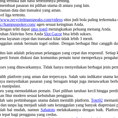
ang terbuka dan hasil sebelumnya penting.
embuat pasaran ini pilihan utama di antara yang lain.
anan data dan transaksi yang aman.
el liga tertentu.
://www.recycledmanspeaks.com/videos
situs judi bola paling terkemuka 
ps://kampuspoker.com/
agen sesuai keinginan Anda.
dengan teliti dapat
situs togel
meningkatkan peluang menang Anda.
aruhan Aktivitas Seru Anda
Slot Gacor
bisa lebih sukses.
a layanan cepat dan transaksi kilat tidak lebih 3 menit.
nggulan untuk bermain togel online. Dengan berbagai fitur canggih 
tus lain adalah pelayanan pelanggan yang cepat dan responsif. Setiap 
 seperti forum diskusi dan komunitas pemain turut memperkaya pengala
es yang ditawarkannya. Tidak hanya menyediakan berbagai jenis per
lih platform yang aman dan terpercaya. Salah satu indikator utama 
ak hanya menyediakan pasaran yang beragam tetapi juga menawarkan be
a manipulasi.
ru yang memudahkan pemain. Dari pilihan taruhan kecil hingga predi
an fitur modern sesuai kebutuhan pengguna.
alah satu pertimbangan utama dalam memilih platform.
Toto92
memastik
 dan tanpa lag menjadi salah satu keunggulan yang banyak diapresiasi 
nlah hal mudah, namun
Sabatoto
melakukannya dengan baik. Platform 
n tepat bagi pengguna yang cerdas.