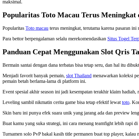
maksimal.
Popularitas Toto Macau Terus Meningkat
Popularitas
Toto macau
terus meningkat, terutama karena pasaran ini
Para bettor berpengalaman selalu merekomendasikan
Situs Togel Ter
Panduan Cepat Menggunakan Slot Qris T
Bermain santai dengan dana terbatas bisa tetap seru, dan hal itu dibu
Menjadi favorit banyak pemain,
slot Thailand
menawarkan koleksi per
pemain betah berlama-lama di platform ini.
Event spesial akhir season ini jadi kesempatan terakhir klaim hadia
Leveling sambil nikmatin cerita game bisa tetap efektif lewat
toto
. Ko
Skin baru ini punya efek suara unik yang jarang ada dan preview le
Buat kamu yang suka strategi, ini cara menang teamfight lebih rapi di
Turnamen solo PvP bakal kasih title permanen buat top player, kalau 