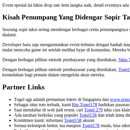
Event spesial ini bikin drop rate item langka naik, detail eventnya ad
Kisah Penumpang Yang Didengar Sopir Ta
Seorang sopir taksi sering mendengar berbagai cerita penumpangnya 
dialami.
Developer baru saja mengumumkan event terbatas dengan hadiah langk
mulai mencoba game ini setelah melihat hype di komunitas. Mereka bi
Dengan berbagai pilihan metode pembayaran yang disediakan,
Situs
Dengan berbagai pilihan metode pembayaran yang disediakan,
Togel
kemudahan bagi pemain dalam mengelola akun mereka.
Partner Links
Togel sgp adalah permainan lotere di Singapura dan
www.resea
Sebagai situs toto terbaik, kami
Rtp Togel178
hadirkan pasaran
Saat mendaftar di web judi resmi, cari
Togel 279
tahu cara klai
Ada taruhan berkelas yang populer
Togel158
dan telah lama dim
Komitmen kami: informasi
Togel158
akurat.
Semua kelompok bettor, tua maupun
Togel178
muda, bisa nikma