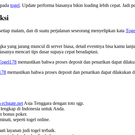
a pada
togel
. Update performa biasanya bikin loading lebih cepat. Jadi
ksi
setiap malam, dan di suatu perjalanan seseorang menyelipkan kata
Toge
a yang jarang muncul di server biasa, detail eventnya bisa kamu lan
asanya mencari tips dasar supaya cepat beradaptasi.
 Togel178
memastikan bahwa proses deposit dan penarikan dapat dilak
178
memastikan bahwa proses deposit dan penarikan dapat dilakukan 
-rchgate.net
Asia Tenggara dengan toto sgp.
 lengkap di Indonesia untuk Anda.
m bonus poker.
inati, seperti togel online.
ti layanan judi togel terbaik.