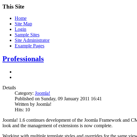
This Site
Home
Site Map
Login
Sample Sites
Site Administrator
Example Pages
Professionals
Details
Category:
Joomla!
Published on Sunday, 09 January 2011 16:41
Written by Joomla!
Hits: 10
Joomla! 1.6 continues development of the Joomla Framework and CMS as
look and the management of extensions is now complete.
Working with multiple template styles and overrides for the same view