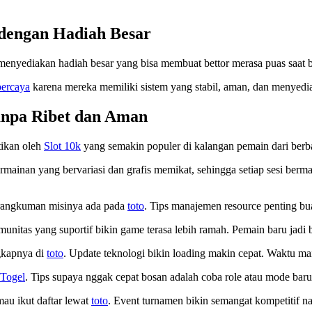
 dengan Hadiah Besar
 menyediakan hadiah besar yang bisa membuat bettor merasa puas saat 
percaya
karena mereka memiliki sistem yang stabil, aman, dan menyedia
anpa Ribet dan Aman
ktikan oleh
Slot 10k
yang semakin populer di kalangan pemain dari berba
mainan yang bervariasi dan grafis memikat, sehingga setiap sesi berm
h, rangkuman misinya ada pada
toto
. Tips manajemen resource penting bua
munitas yang suportif bikin game terasa lebih ramah. Pemain baru jadi 
ngkapnya di
toto
. Update teknologi bikin loading makin cepat. Waktu main
Togel
. Tips supaya nggak cepat bosan adalah coba role atau mode baru. 
mau ikut daftar lewat
toto
. Event turnamen bikin semangat kompetitif 