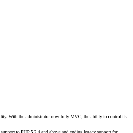
y. With the administrator now fully MVC, the ability to control its
ng support to PHP 5.2.4 and above and ending legacy support for