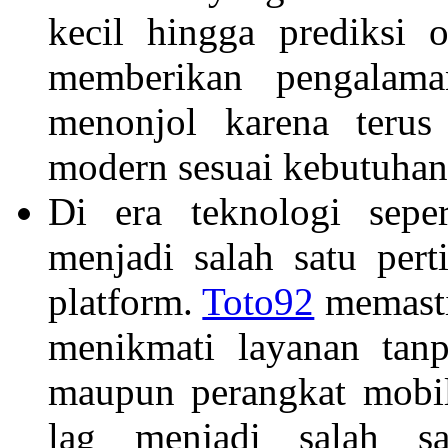
kecil hingga prediksi 
memberikan pengalama
menonjol karena terus 
modern sesuai kebutuha
Di era teknologi sepe
menjadi salah satu per
platform.
Toto92
memasti
menikmati layanan tanp
maupun perangkat mobil
lag menjadi salah s