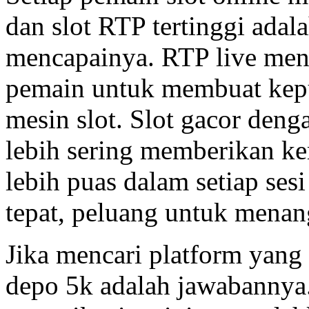
dan slot RTP tertinggi adala
mencapainya. RTP live men
pemain untuk membuat kepu
mesin slot. Slot gacor den
lebih sering memberikan 
lebih puas dalam setiap se
tepat, peluang untuk menang
Jika mencari platform yang 
depo 5k adalah jawabannya