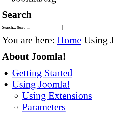
Search
Search...
You are here:
Home
Using 
About Joomla!
Getting Started
Using Joomla!
Using Extensions
Parameters