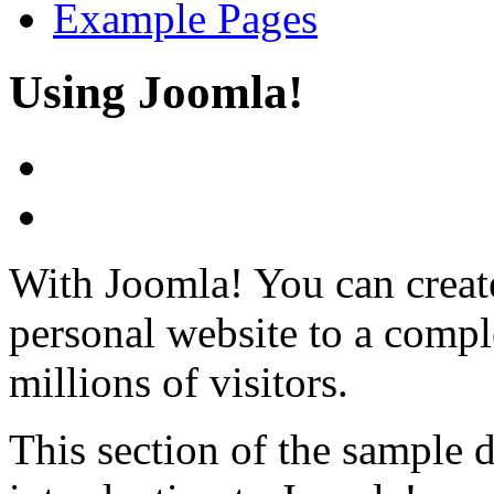
Example Pages
Using Joomla!
With Joomla! You can creat
personal website to a compl
millions of visitors.
This section of the sample d