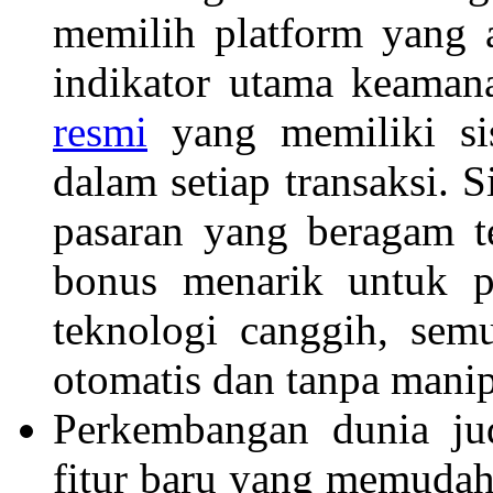
memilih platform yang 
indikator utama keaman
resmi
yang memiliki sis
dalam setiap transaksi. 
pasaran yang beragam t
bonus menarik untuk p
teknologi canggih, semu
otomatis dan tanpa manip
Perkembangan dunia ju
fitur baru yang memudah