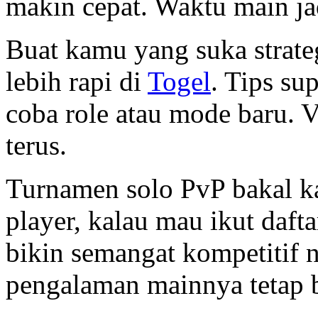
makin cepat. Waktu main jad
Buat kamu yang suka strateg
lebih rapi di
Togel
. Tips su
coba role atau mode baru. V
terus.
Turnamen solo PvP bakal ka
player, kalau mau ikut daft
bikin semangat kompetitif 
pengalaman mainnya tetap 