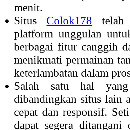
menit.
Situs
Colok178
telah 
platform unggulan untu
berbagai fitur canggih 
menikmati permainan ta
keterlambatan dalam pros
Salah satu hal ya
dibandingkan situs lain
cepat dan responsif. Se
dapat segera ditangani