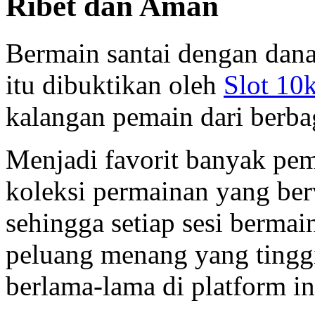
Ribet dan Aman
Bermain santai dengan dana 
itu dibuktikan oleh
Slot 10
kalangan pemain dari berbag
Menjadi favorit banyak pe
koleksi permainan yang berv
sehingga setiap sesi bermai
peluang menang yang tingg
berlama-lama di platform in