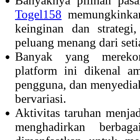
Banyaknya pilihan pasa
Togel158
memungkinkan
keinginan dan strategi
peluang menang dari seti
Banyak yang merek
platform ini dikenal a
pengguna, dan menyedia
bervariasi.
Aktivitas taruhan menja
menghadirkan berbag