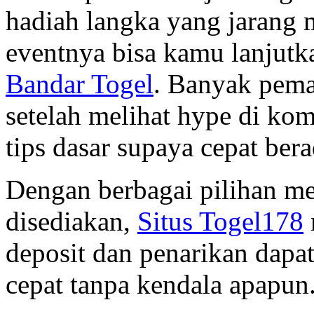
hadiah langka yang jarang m
eventnya bisa kamu lanjutk
Bandar Togel
. Banyak pema
setelah melihat hype di ko
tips dasar supaya cepat bera
Dengan berbagai pilihan m
disediakan,
Situs Togel178
deposit dan penarikan dap
cepat tanpa kendala apapun