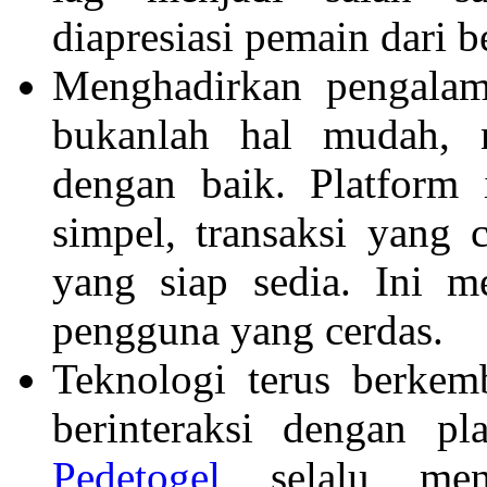
diapresiasi pemain dari b
Menghadirkan pengalam
bukanlah hal mudah
dengan baik. Platform 
simpel, transaksi yang 
yang siap sedia. Ini m
pengguna yang cerdas.
Teknologi terus berke
berinteraksi dengan pl
Pedetogel
selalu meng