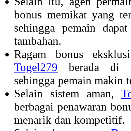
Selain itu, agen perma
bonus memikat yang ter
sehingga pemain dapat
tambahan.
Ragam bonus eksklusi
Togel279
berada di t
sehingga pemain makin t
Selain sistem aman,
T
berbagai penawaran bon
menarik dan kompetitif.