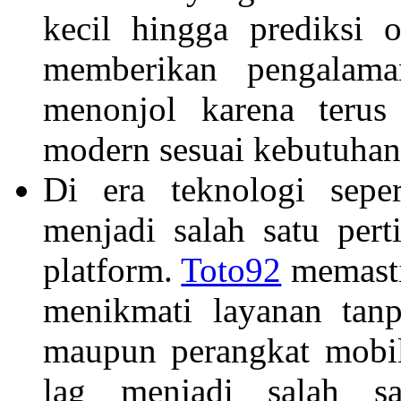
kecil hingga prediksi 
memberikan pengalama
menonjol karena terus 
modern sesuai kebutuha
Di era teknologi sepe
menjadi salah satu per
platform.
Toto92
memasti
menikmati layanan tanp
maupun perangkat mobil
lag menjadi salah s