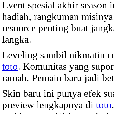
Event spesial akhir season 
hadiah, rangkuman misinya
resource penting buat jangk
langka.
Leveling sambil nikmatin ce
toto
. Komunitas yang suport
ramah. Pemain baru jadi bet
Skin baru ini punya efek su
preview lengkapnya di
toto