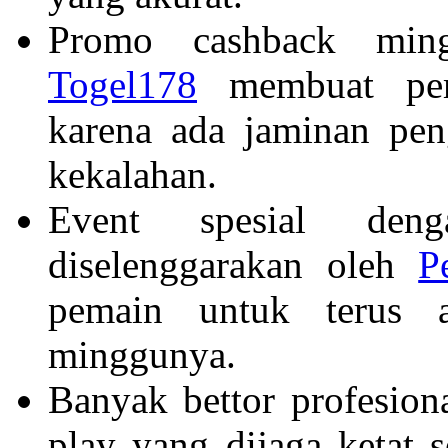
Promo cashback ming
Togel178
membuat pem
karena ada jaminan pen
kekalahan.
Event spesial deng
diselenggarakan oleh
P
pemain untuk terus a
minggunya.
Banyak bettor profesio
play yang dijaga ketat s