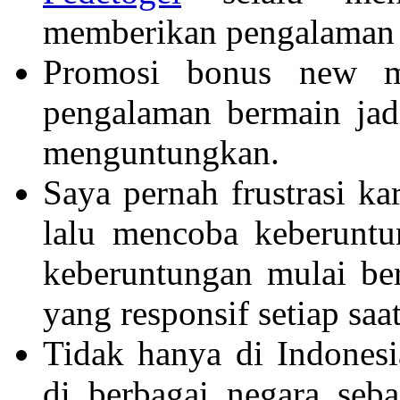
memberikan pengalaman 
Promosi bonus new 
pengalaman bermain jad
menguntungkan.
Saya pernah frustrasi kar
lalu mencoba keberunt
keberuntungan mulai be
yang responsif setiap saat
Tidak hanya di Indones
di berbagai negara seba