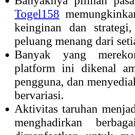
Banyaknya pilihan pasa
Togel158
memungkinkan
keinginan dan strategi
peluang menang dari seti
Banyak yang merek
platform ini dikenal a
pengguna, dan menyedia
bervariasi.
Aktivitas taruhan menja
menghadirkan berbag