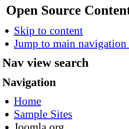
Open Source Conte
Skip to content
Jump to main navigation 
Nav view search
Navigation
Home
Sample Sites
Joomla.org