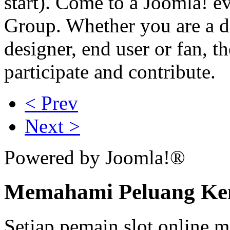
start). Come to a Joomla! ev
Group. Whether you are a de
designer, end user or fan, t
participate and contribute.
< Prev
Next >
Powered by Joomla!®
Memahami Peluang Kem
Setiap pemain slot online 