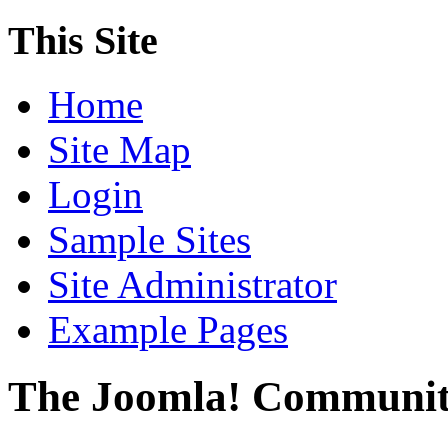
This Site
Home
Site Map
Login
Sample Sites
Site Administrator
Example Pages
The Joomla! Communi