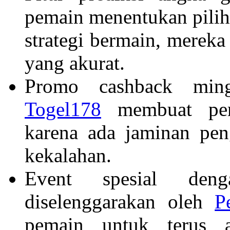
pemain menentukan pilih
strategi bermain, merek
yang akurat.
Promo cashback ming
Togel178
membuat pem
karena ada jaminan pen
kekalahan.
Event spesial deng
diselenggarakan oleh
P
pemain untuk terus a