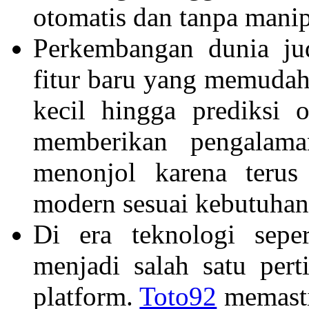
otomatis dan tanpa manip
Perkembangan dunia ju
fitur baru yang memudah
kecil hingga prediksi 
memberikan pengalama
menonjol karena terus 
modern sesuai kebutuha
Di era teknologi sepe
menjadi salah satu per
platform.
Toto92
memasti