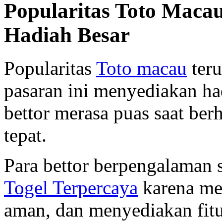
Popularitas Toto Maca
Hadiah Besar
Popularitas
Toto macau
teru
pasaran ini menyediakan ha
bettor merasa puas saat be
tepat.
Para bettor berpengalaman
Togel Terpercaya
karena mer
aman, dan menyediakan fitu