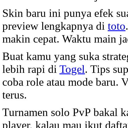
Skin baru ini punya efek su
preview lengkapnya di
toto
makin cepat. Waktu main jad
Buat kamu yang suka strateg
lebih rapi di
Togel
. Tips su
coba role atau mode baru. V
terus.
Turnamen solo PvP bakal ka
player, kalau mau ikut daft