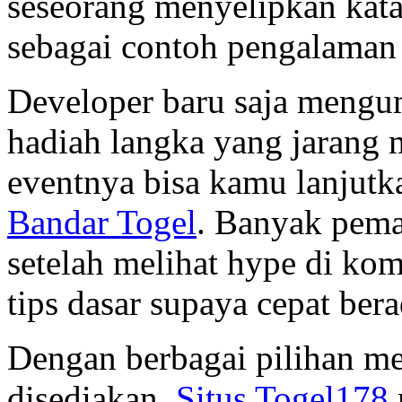
seseorang menyelipkan kat
sebagai contoh pengalaman 
Developer baru saja mengu
hadiah langka yang jarang m
eventnya bisa kamu lanjutk
Bandar Togel
. Banyak pema
setelah melihat hype di ko
tips dasar supaya cepat bera
Dengan berbagai pilihan m
disediakan,
Situs Togel178