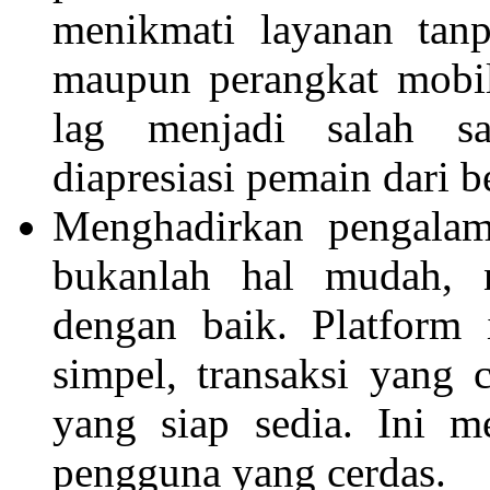
menikmati layanan tanp
maupun perangkat mobil
lag menjadi salah s
diapresiasi pemain dari b
Menghadirkan pengalam
bukanlah hal mudah
dengan baik. Platform 
simpel, transaksi yang 
yang siap sedia. Ini m
pengguna yang cerdas.