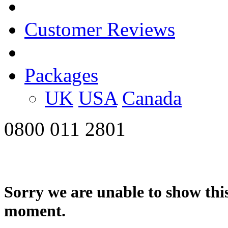
Customer Reviews
Packages
UK
USA
Canada
0800 011 2801
Sorry we are unable to show this
moment.