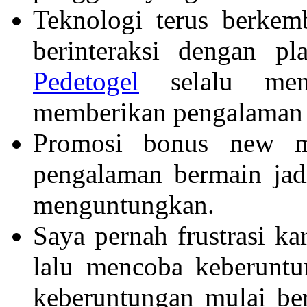
Teknologi terus berke
berinteraksi dengan pl
Pedetogel
selalu meng
memberikan pengalaman 
Promosi bonus new 
pengalaman bermain jad
menguntungkan.
Saya pernah frustrasi kar
lalu mencoba keberunt
keberuntungan mulai be