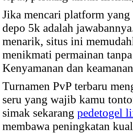
Jika mencari platform yang 
depo 5k adalah jawabannya
menarik, situs ini memuda
menikmati permainan tanpa 
Kenyamanan dan keamanan 
Turnamen PvP terbaru meng
seru yang wajib kamu tonton
simak sekarang
pedetogel li
membawa peningkatan kuali