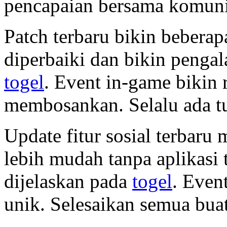
pencapaian bersama komuni
Patch terbaru bikin bebera
diperbaiki dan bikin penga
togel
. Event in-game bikin 
membosankan. Selalu ada tu
Update fitur sosial terbar
lebih mudah tanpa aplikasi
dijelaskan pada
togel
. Even
unik. Selesaikan semua bua