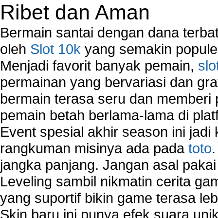
Ribet dan Aman
Bermain santai dengan dana terbata
oleh
Slot 10k
yang semakin populer
Menjadi favorit banyak pemain,
slo
permainan yang bervariasi dan gra
bermain terasa seru dan memberi
pemain betah berlama-lama di platf
Event spesial akhir season ini jadi
rangkuman misinya ada pada
toto
jangka panjang. Jangan asal pakai
Leveling sambil nikmatin cerita gam
yang suportif bikin game terasa le
Skin baru ini punya efek suara uni