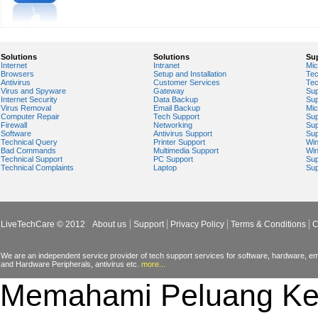
Solutions
Solutions
Su
Internet
Intranet
Mic
Browsers
Setup and Installation
Tec
Antivirus
Customer Services
Tec
Virus and Spyware
Gateway
Sup
Internet Security
Data Backup
Sup
Virus Removal
Email Backup
Mic
Computer Repair
Tech Support
Sup
Firewall
Networking
Sup
Software
Antivirus Support
Sup
Technical Query
Printer Support
Wi
Bad Commands
Multimedia Support
Wi
Technical Support
PC Support
Sup
Technical Complaints
Laptop
Sup
LiveTechCare © 2012
About us
Support
Privacy Policy
Terms & Conditions
C
We are an independent service provider of tech support services for software, hardware, ema
and Hardware Peripherals, antivirus etc.
more...
Memahami Peluang Ke