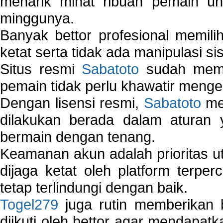
menarik minat ribuan pemain unt
minggunya.
Banyak bettor profesional memil
ketat serta tidak ada manipulasi s
Situs resmi
Sabatoto
sudah memili
pemain tidak perlu khawatir mengen
Dengan lisensi resmi,
Sabatoto
mem
dilakukan berada dalam aturan
bermain dengan tenang.
Keamanan akun adalah prioritas ut
dijaga ketat oleh platform terper
tetap terlindungi dengan baik.
Togel279
juga rutin memberikan b
diikuti oleh bettor agar mendapa