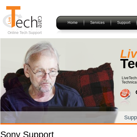
Home
Services
Support
Online Tech Support
Li
Te
LiveTech
Technical
Supp
Sony Support