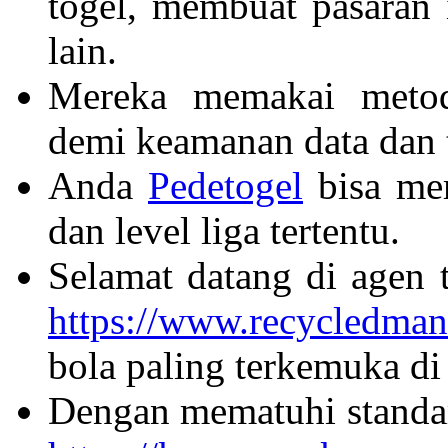
togel, membuat pasaran 
lain.
Mereka memakai metod
demi keamanan data dan 
Anda
Pedetogel
bisa mem
dan level liga tertentu.
Selamat datang di agen t
https://www.recycledman
bola paling terkemuka di
Dengan mematuhi standa