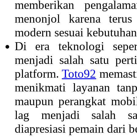
memberikan pengalama
menonjol karena terus 
modern sesuai kebutuha
Di era teknologi sepe
menjadi salah satu per
platform.
Toto92
memasti
menikmati layanan tanp
maupun perangkat mobil
lag menjadi salah s
diapresiasi pemain dari b