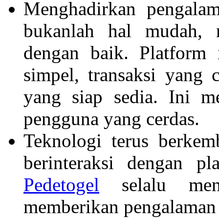
Menghadirkan pengalam
bukanlah hal mudah
dengan baik. Platform 
simpel, transaksi yang 
yang siap sedia. Ini m
pengguna yang cerdas.
Teknologi terus berke
berinteraksi dengan pl
Pedetogel
selalu meng
memberikan pengalaman 