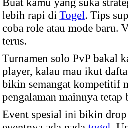
Buat kamu yang suka strateg
lebih rapi di
Togel
. Tips su
coba role atau mode baru. V
terus.
Turnamen solo PvP bakal ka
player, kalau mau ikut daft
bikin semangat kompetitif 
pengalaman mainnya tetap 
Event spesial ini bikin drop
eventnya ada pada
togel
. U