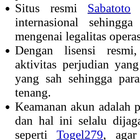
Situs resmi
Sabatoto
s
internasional sehingg
mengenai legalitas opera
Dengan lisensi resm
aktivitas perjudian yan
yang sah sehingga par
tenang.
Keamanan akun adalah pr
dan hal ini selalu dijag
seperti
Togel279
, agar