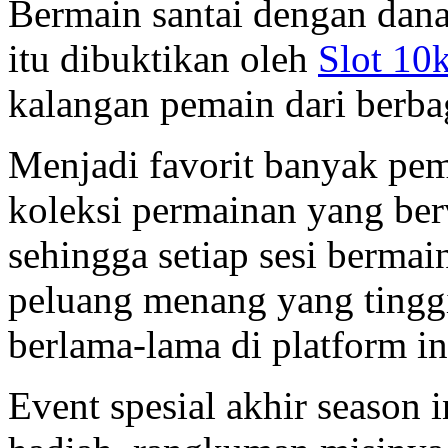
Bermain santai dengan dana 
itu dibuktikan oleh
Slot 10
kalangan pemain dari berbag
Menjadi favorit banyak pe
koleksi permainan yang berv
sehingga setiap sesi bermai
peluang menang yang tingg
berlama-lama di platform in
Event spesial akhir season 