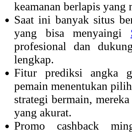
keamanan berlapis yang
Saat ini banyak situs b
yang bisa menyaingi
profesional dan dukung
lengkap.
Fitur prediksi angka 
pemain menentukan pilih
strategi bermain, merek
yang akurat.
Promo cashback ming