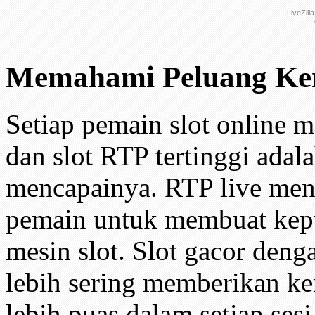
LiveZill
Memahami Peluang Kem
Setiap pemain slot online 
dan slot RTP tertinggi adala
mencapainya. RTP live men
pemain untuk membuat kepu
mesin slot. Slot gacor den
lebih sering memberikan 
lebih puas dalam setiap se