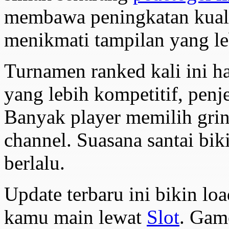
membawa peningkatan kuali
menikmati tampilan yang le
Turnamen ranked kali ini h
yang lebih kompetitif, penj
Banyak player memilih grin
channel. Suasana santai bik
berlalu.
Update terbaru ini bikin lo
kamu main lewat
Slot
. Gam