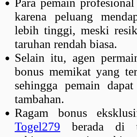
Para pemain profesiona
karena peluang mendap
lebih tinggi, meski res
taruhan rendah biasa.
Selain itu, agen perma
bonus memikat yang ter
sehingga pemain dapat
tambahan.
Ragam bonus eksklusi
Togel279
berada di t