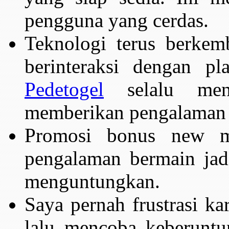
pengguna yang cerdas.
Teknologi terus berke
berinteraksi dengan pl
Pedetogel
selalu meng
memberikan pengalaman 
Promosi bonus new 
pengalaman bermain jad
menguntungkan.
Saya pernah frustrasi kar
lalu mencoba keberunt