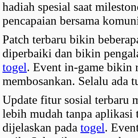
hadiah spesial saat milesto
pencapaian bersama komuni
Patch terbaru bikin bebera
diperbaiki dan bikin penga
togel
. Event in-game bikin 
membosankan. Selalu ada tu
Update fitur sosial terbar
lebih mudah tanpa aplikasi
dijelaskan pada
togel
. Even