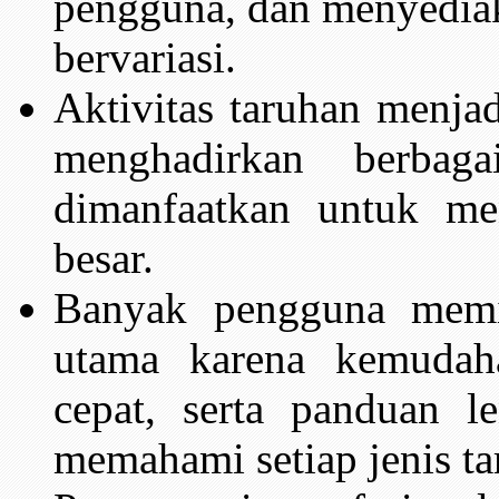
pengguna, dan menyedia
bervariasi.
Aktivitas taruhan menja
menghadirkan berbag
dimanfaatkan untuk m
besar.
Banyak pengguna mem
utama karena kemudaha
cepat, serta panduan 
memahami setiap jenis ta