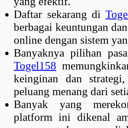
yang efektif.
Daftar sekarang di
Toge
berbagai keuntungan dan
online dengan sistem yang
Banyaknya pilihan pasa
Togel158
memungkinkan
keinginan dan strategi
peluang menang dari seti
Banyak yang merek
platform ini dikenal a