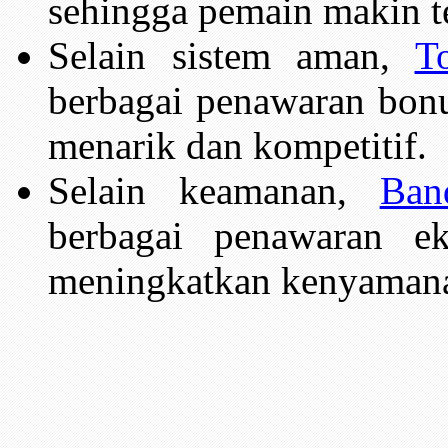
sehingga pemain makin t
Selain sistem aman,
T
berbagai penawaran bon
menarik dan kompetitif.
Selain keamanan,
Ban
berbagai penawaran ek
meningkatkan kenyamana