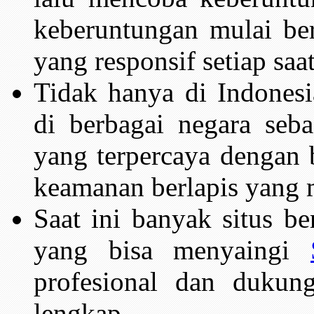
keberuntungan mulai be
yang responsif setiap saat
Tidak hanya di Indones
di berbagai negara seba
yang terpercaya dengan b
keamanan berlapis yang
Saat ini banyak situs b
yang bisa menyaingi
profesional dan dukung
lengkap.