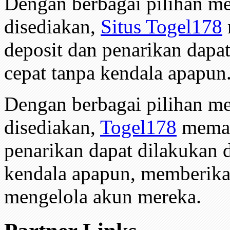
Dengan berbagai pilihan m
disediakan,
Situs Togel178
deposit dan penarikan dap
cepat tanpa kendala apapun
Dengan berbagai pilihan m
disediakan,
Togel178
memas
penarikan dapat dilakukan 
kendala apapun, memberik
mengelola akun mereka.