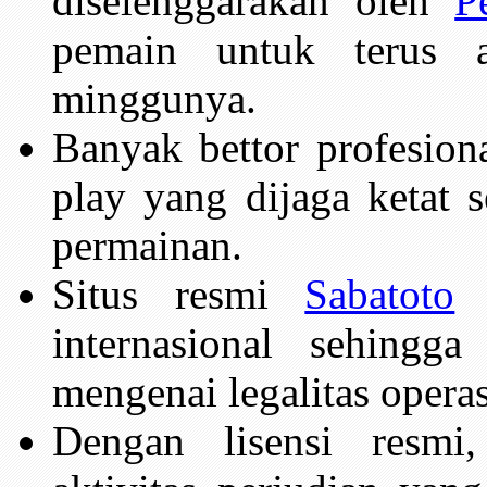
diselenggarakan oleh
P
pemain untuk terus a
minggunya.
Banyak bettor profesio
play yang dijaga ketat s
permainan.
Situs resmi
Sabatoto
s
internasional sehingg
mengenai legalitas opera
Dengan lisensi resm