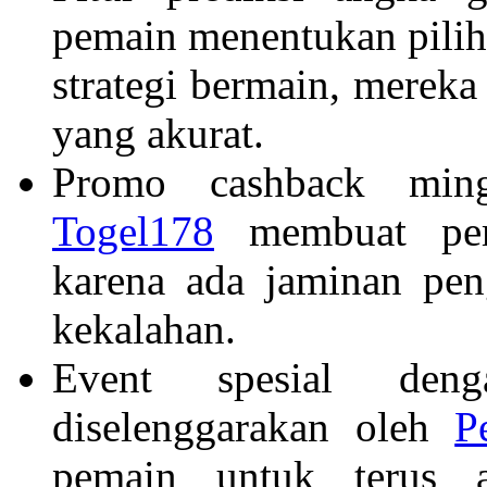
pemain menentukan pilih
strategi bermain, merek
yang akurat.
Promo cashback ming
Togel178
membuat pem
karena ada jaminan pen
kekalahan.
Event spesial deng
diselenggarakan oleh
P
pemain untuk terus a