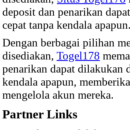
deposit dan penarikan dap
cepat tanpa kendala apapun
Dengan berbagai pilihan m
disediakan,
Togel178
memas
penarikan dapat dilakukan 
kendala apapun, memberik
mengelola akun mereka.
Partner Links