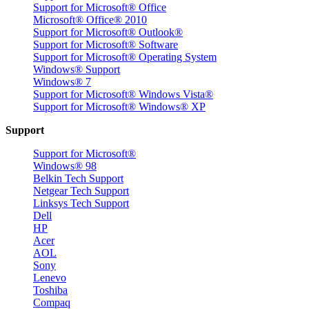
Support for Microsoft® Office
Microsoft® Office® 2010
Support for Microsoft® Outlook®
Support for Microsoft® Software
Support for Microsoft® Operating System
Windows® Support
Windows® 7
Support for Microsoft® Windows Vista®
Support for Microsoft® Windows® XP
Support
Support for Microsoft®
Windows® 98
Belkin Tech Support
Netgear Tech Support
Linksys Tech Support
Dell
HP
Acer
AOL
Sony
Lenevo
Toshiba
Compaq