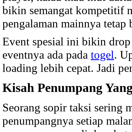
bikin semangat kompetitif 
pengalaman mainnya tetap 
Event spesial ini bikin drop
eventnya ada pada
togel
. U
loading lebih cepat. Jadi 
Kisah Penumpang Yang 
Seorang sopir taksi sering 
penumpangnya setiap malam,