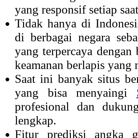
yang responsif setiap saat
Tidak hanya di Indones
di berbagai negara seba
yang terpercaya dengan b
keamanan berlapis yang
Saat ini banyak situs b
yang bisa menyaingi
profesional dan dukung
lengkap.
Fitur prediksi angka 