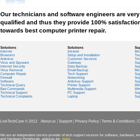
Our technicians and software engineers are very
qualified and thus they provide 100% satisfactio
towards best computer printer repair.
Solutions
Solutions
Su
Internet
Intranet
Mic
Browsers
Setup and Installation
Tec
Antivirus
Customer Services
Tec
Virus and Spyware
Gateway
Sup
Internet Security
Data Backup
Sup
Virus Removal
Email Backup
Mic
Computer Repair
Tech Support
Sup
Firewall
Networking
Sup
Software
Antivirus Support
Sup
Technical Query
Printer Support
Wi
Bad Commands
Multimedia Support
Wi
Technical Support
PC Support
Sup
Technical Complaints
Laptop
Sup
LiveTechCare © 2012
About us
Support
Privacy Policy
Terms & Conditions
C
We are an independent service provider of tech support services for software, hardware, ema
and Hardware Peripherals, antivirus etc.
more...