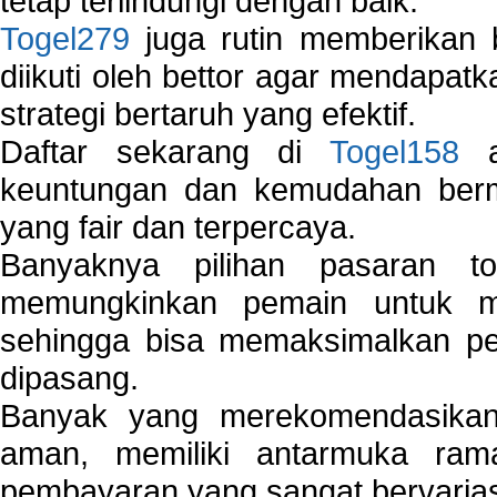
tetap terlindungi dengan baik.
Togel279
juga rutin memberikan b
diikuti oleh bettor agar mendapa
strategi bertaruh yang efektif.
Daftar sekarang di
Togel158
a
keuntungan dan kemudahan berma
yang fair dan terpercaya.
Banyaknya pilihan pasaran 
memungkinkan pemain untuk mem
sehingga bisa memaksimalkan pe
dipasang.
Banyak yang merekomendasik
aman, memiliki antarmuka ra
pembayaran yang sangat bervarias