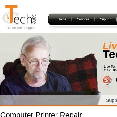
Home
Services
Support
Online Tech Support
Li
Te
Live Tech
the custo
Supp
Computer Printer Repair