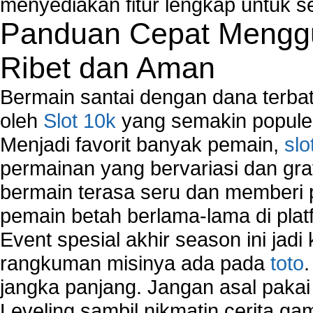
menyediakan fitur lengkap untuk s
Panduan Cepat Menggu
Ribet dan Aman
Bermain santai dengan dana terbata
oleh
Slot 10k
yang semakin populer
Menjadi favorit banyak pemain,
slo
permainan yang bervariasi dan gra
bermain terasa seru dan memberi
pemain betah berlama-lama di platf
Event spesial akhir season ini jadi
rangkuman misinya ada pada
toto
jangka panjang. Jangan asal pakai
Leveling sambil nikmatin cerita gam