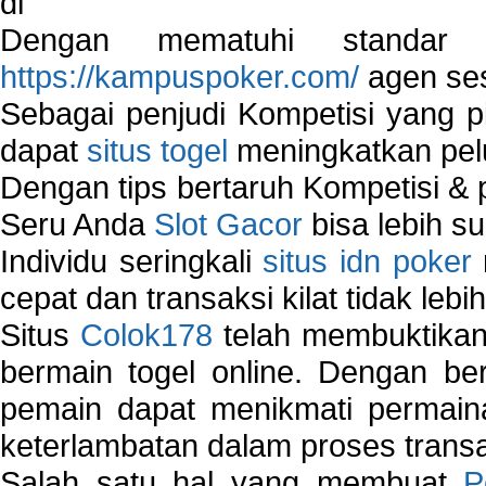
di
Dengan mematuhi standar 
https://kampuspoker.com/
agen ses
Sebagai penjudi Kompetisi yang pi
dapat
situs togel
meningkatkan pe
Dengan tips bertaruh Kompetisi & p
Seru Anda
Slot Gacor
bisa lebih s
Individu seringkali
situs idn poker
cepat dan transaksi kilat tidak lebi
Situs
Colok178
telah membuktikan 
bermain togel online. Dengan ber
pemain dapat menikmati permain
keterlambatan dalam proses transa
Salah satu hal yang membuat
P