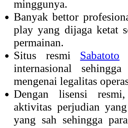
minggunya.
Banyak bettor profesio
play yang dijaga ketat s
permainan.
Situs resmi
Sabatoto
s
internasional sehingg
mengenai legalitas opera
Dengan lisensi resm
aktivitas perjudian yan
yang sah sehingga par