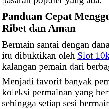
Panduan Cepat Menggu
Ribet dan Aman
Bermain santai dengan dana 
itu dibuktikan oleh
Slot 10
kalangan pemain dari berbag
Menjadi favorit banyak pe
koleksi permainan yang berv
sehingga setiap sesi bermai