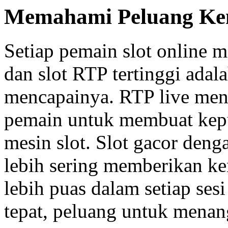
Memahami Peluang Kem
Setiap pemain slot online 
dan slot RTP tertinggi adala
mencapainya. RTP live men
pemain untuk membuat kepu
mesin slot. Slot gacor den
lebih sering memberikan 
lebih puas dalam setiap se
tepat, peluang untuk menang