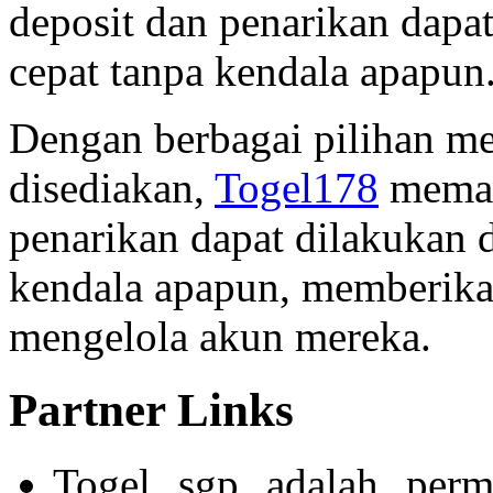
deposit dan penarikan dap
cepat tanpa kendala apapun
Dengan berbagai pilihan m
disediakan,
Togel178
memas
penarikan dapat dilakukan 
kendala apapun, memberik
mengelola akun mereka.
Partner Links
Togel sgp adalah perm