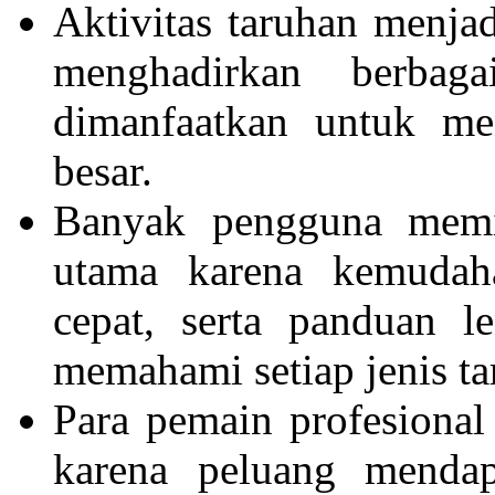
Aktivitas taruhan menja
menghadirkan berbag
dimanfaatkan untuk m
besar.
Banyak pengguna mem
utama karena kemudaha
cepat, serta panduan 
memahami setiap jenis ta
Para pemain profesiona
karena peluang mendap