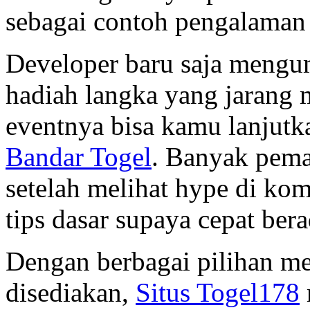
sebagai contoh pengalaman 
Developer baru saja mengu
hadiah langka yang jarang m
eventnya bisa kamu lanjutk
Bandar Togel
. Banyak pema
setelah melihat hype di ko
tips dasar supaya cepat bera
Dengan berbagai pilihan m
disediakan,
Situs Togel178