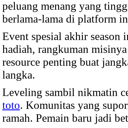
peluang menang yang tingg
berlama-lama di platform in
Event spesial akhir season 
hadiah, rangkuman misinya
resource penting buat jangk
langka.
Leveling sambil nikmatin ce
toto
. Komunitas yang suport
ramah. Pemain baru jadi bet