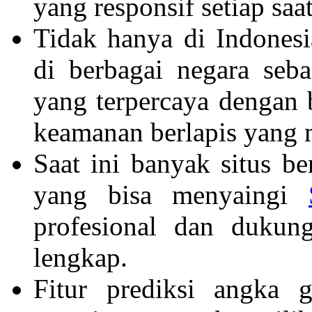
yang responsif setiap saat
Tidak hanya di Indones
di berbagai negara seba
yang terpercaya dengan b
keamanan berlapis yang
Saat ini banyak situs b
yang bisa menyaingi
profesional dan dukung
lengkap.
Fitur prediksi angka 