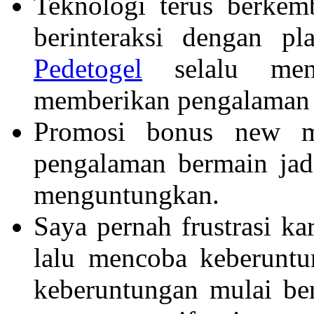
Teknologi terus berke
berinteraksi dengan pl
Pedetogel
selalu meng
memberikan pengalaman 
Promosi bonus new 
pengalaman bermain jad
menguntungkan.
Saya pernah frustrasi kar
lalu mencoba keberunt
keberuntungan mulai be