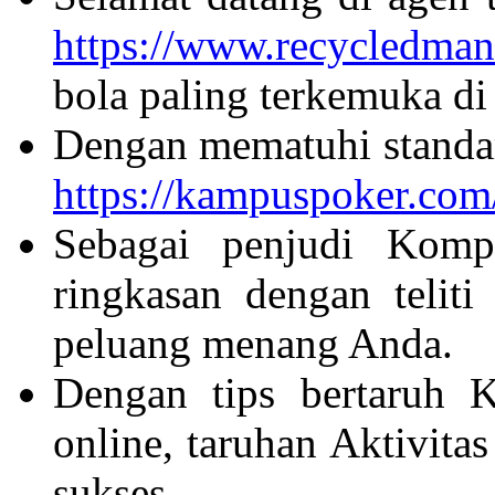
https://www.recycledman
bola paling terkemuka di
Dengan mematuhi standa
https://kampuspoker.com
Sebagai penjudi Kompe
ringkasan dengan telit
peluang menang Anda.
Dengan tips bertaruh 
online, taruhan Aktivit
sukses.