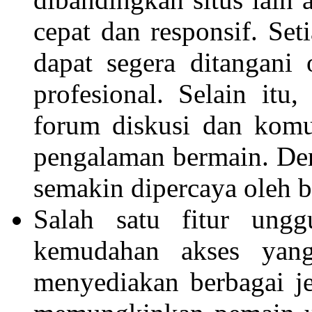
cepat dan responsif. Se
dapat segera ditangani
profesional. Selain itu,
forum diskusi dan komu
pengalaman bermain. Deng
semakin dipercaya oleh b
Salah satu fitur ung
kemudahan akses yang
menyediakan berbagai je