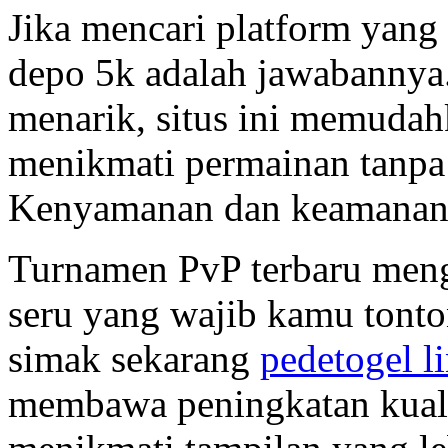
Jika mencari platform yang 
depo 5k adalah jawabannya
menarik, situs ini memuda
menikmati permainan tanpa 
Kenyamanan dan keamanan 
Turnamen PvP terbaru meng
seru yang wajib kamu tonton
simak sekarang
pedetogel li
membawa peningkatan kuali