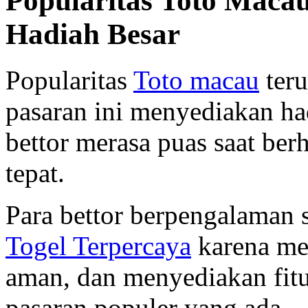
Popularitas Toto Maca
Hadiah Besar
Popularitas
Toto macau
teru
pasaran ini menyediakan ha
bettor merasa puas saat be
tepat.
Para bettor berpengalaman
Togel Terpercaya
karena mer
aman, dan menyediakan fitu
pasaran populer yang ada.